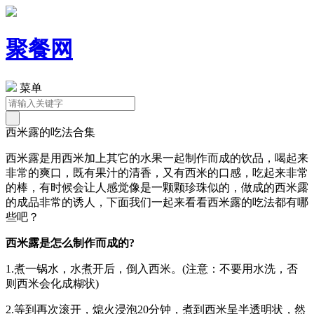
聚餐网
菜单
西米露的吃法合集
西米露是用西米加上其它的水果一起制作而成的饮品，喝起来
非常的爽口，既有果汁的清香，又有西米的口感，吃起来非常
的棒，有时候会让人感觉像是一颗颗珍珠似的，做成的西米露
的成品非常的诱人，下面我们一起来看看西米露的吃法都有哪
些吧？
西米露是怎么制作而成的?
1.煮一锅水，水煮开后，倒入西米。(注意：不要用水洗，否
则西米会化成糊状)
2.等到再次滚开，熄火浸泡20分钟，煮到西米呈半透明状，然