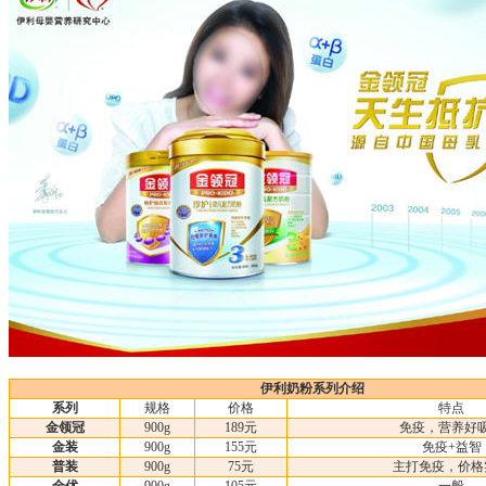
伊利奶粉系列介绍
系列
规格
价格
特点
金领冠
900g
189元
免疫，营养好
金装
900g
155元
免疫+益智
普装
900g
75元
主打免疫，价格