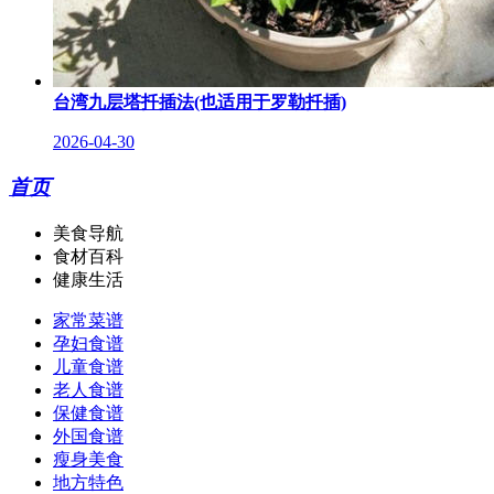
台湾九层塔扦插法(也适用于罗勒扦插)
2026-04-30
首页
美食导航
食材百科
健康生活
家常菜谱
孕妇食谱
儿童食谱
老人食谱
保健食谱
外国食谱
瘦身美食
地方特色