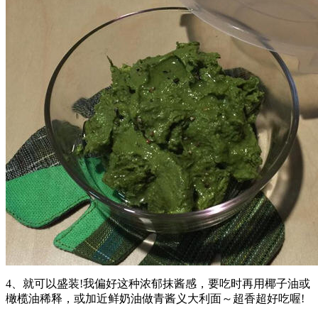
4、就可以盛装!我偏好这种浓郁抹酱感，要吃时再用椰子油或
橄榄油稀释，或加近鲜奶油做青酱义大利面～超香超好吃喔!