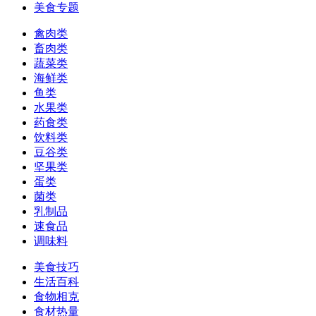
美食专题
禽肉类
畜肉类
蔬菜类
海鲜类
鱼类
水果类
药食类
饮料类
豆谷类
坚果类
蛋类
菌类
乳制品
速食品
调味料
美食技巧
生活百科
食物相克
食材热量