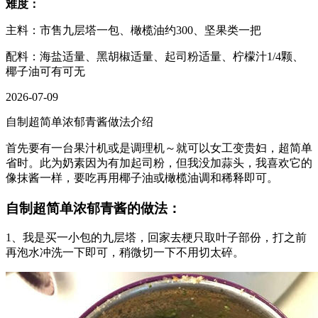
难度：
主料：市售九层塔一包、橄榄油约300、坚果类一把
配料：海盐适量、黑胡椒适量、起司粉适量、柠檬汁1/4颗、
椰子油可有可无
2026-07-09
自制超简单浓郁青酱做法介绍
首先要有一台果汁机或是调理机～就可以女工变贵妇，超简单
省时。此为奶素因为有加起司粉，但我没加蒜头，我喜欢它的
像抹酱一样，要吃再用椰子油或橄榄油调和稀释即可。
自制超简单浓郁青酱的做法：
1、我是买一小包的九层塔，回家去梗只取叶子部份，打之前
再泡水冲洗一下即可，稍微切一下不用切太碎。