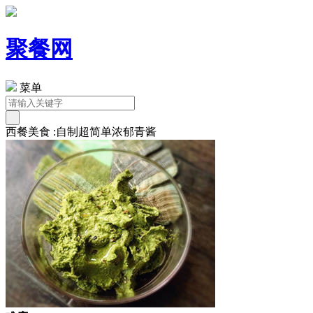
聚餐网
菜单
西餐美食 :自制超简单浓郁青酱