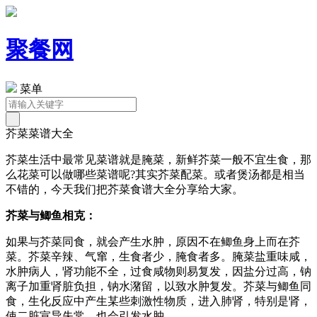
聚餐网
菜单
芥菜菜谱大全
芥菜生活中最常见菜谱就是腌菜，新鲜芥菜一般不宜生食，那
么花菜可以做哪些菜谱呢?其实芥菜配菜。或者煲汤都是相当
不错的，今天我们把芥菜食谱大全分享给大家。
芥菜与鲫鱼相克：
如果与芥菜同食，就会产生水肿，原因不在鲫鱼身上而在芥
菜。芥菜辛辣、气窜，生食者少，腌食者多。腌菜盐重味咸，
水肿病人，肾功能不全，过食咸物则易复发，因盐分过高，钠
离子加重肾脏负担，钠水潴留，以致水肿复发。芥菜与鲫鱼同
食，生化反应中产生某些刺激性物质，进入肺肾，特别是肾，
使二脏宣导失常，也会引发水肿。