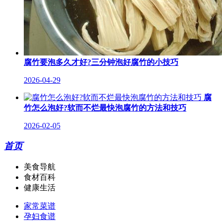
腐竹要泡多久才好?三分钟泡好腐竹的小技巧
2026-04-29
腐
竹怎么泡好?软而不烂最快泡腐竹的方法和技巧
2026-02-05
首页
美食导航
食材百科
健康生活
家常菜谱
孕妇食谱