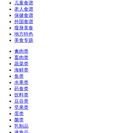
儿童食谱
老人食谱
保健食谱
外国食谱
瘦身美食
地方特色
美食专题
禽肉类
畜肉类
蔬菜类
海鲜类
鱼类
水果类
药食类
饮料类
豆谷类
坚果类
蛋类
菌类
乳制品
速食品