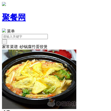
聚餐网
菜单
家常菜谱 :砂锅腐竹蛋饺煲