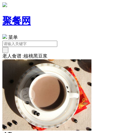
聚餐网
菜单
老人食谱 :核桃黑豆浆