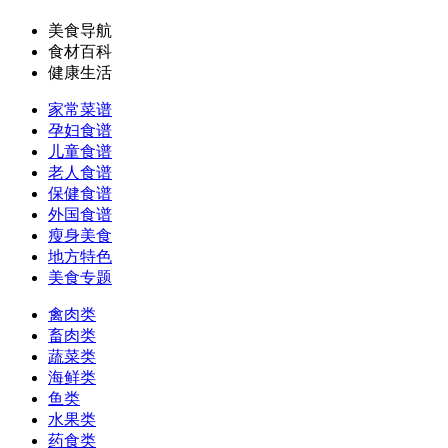
美食导航
食材百科
健康生活
家常菜谱
孕妇食谱
儿童食谱
老人食谱
保健食谱
外国食谱
瘦身美食
地方特色
美食专题
禽肉类
畜肉类
蔬菜类
海鲜类
鱼类
水果类
药食类