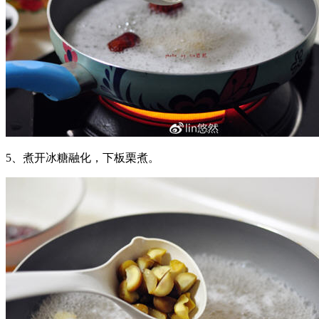
5、煮开冰糖融化，下板栗煮。