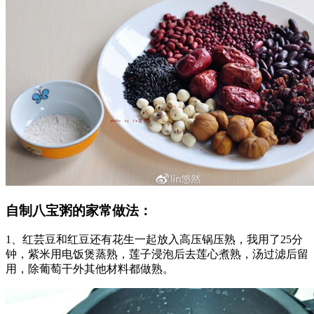
自制八宝粥的家常做法：
1、红芸豆和红豆还有花生一起放入高压锅压熟，我用了25分
钟，紫米用电饭煲蒸熟，莲子浸泡后去莲心煮熟，汤过滤后留
用，除葡萄干外其他材料都做熟。