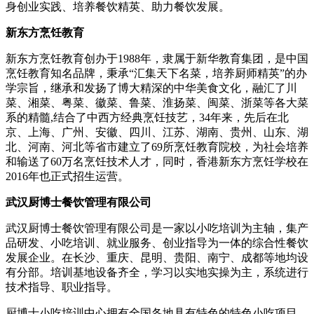
身创业实践、培养餐饮精英、助力餐饮发展。
新东方烹饪教育
新东方烹饪教育创办于1988年，隶属于新华教育集团，是中国
烹饪教育知名品牌，秉承“汇集天下名菜，培养厨师精英”的办
学宗旨，继承和发扬了博大精深的中华美食文化，融汇了川
菜、湘菜、粤菜、徽菜、鲁菜、淮扬菜、闽菜、浙菜等各大菜
系的精髓,结合了中西方经典烹饪技艺，34年来，先后在北
京、上海、广州、安徽、四川、江苏、湖南、贵州、山东、湖
北、河南、河北等省市建立了69所烹饪教育院校，为社会培养
和输送了60万名烹饪技术人才，同时，香港新东方烹饪学校在
2016年也正式招生运营。
武汉厨博士餐饮管理有限公司
武汉厨博士餐饮管理有限公司是一家以小吃培训为主轴，集产
品研发、小吃培训、就业服务、创业指导为一体的综合性餐饮
发展企业。在长沙、重庆、昆明、贵阳、南宁、成都等地均设
有分部。培训基地设备齐全，学习以实地实操为主，系统进行
技术指导、职业指导。
厨博士小吃培训中心拥有全国各地具有特色的特色小吃项目。