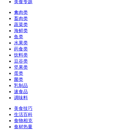
美食专题
禽肉类
畜肉类
蔬菜类
海鲜类
鱼类
水果类
药食类
饮料类
豆谷类
坚果类
蛋类
菌类
乳制品
速食品
调味料
美食技巧
生活百科
食物相克
食材热量