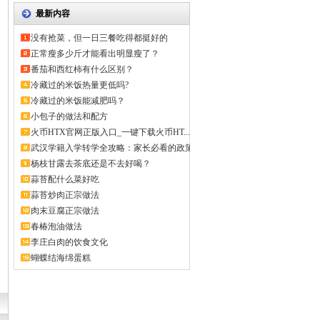
最新内容
没有抢菜，但一日三餐吃得都挺好的
正常瘦多少斤才能看出明显瘦了？
番茄和西红柿有什么区别？
冷藏过的米饭热量更低吗?
冷藏过的米饭能减肥吗？
小包子的做法和配方
火币HTX官网正版入口_一键下载火币HT...
武汉学籍入学转学全攻略：家长必看的政策
解...
杨枝甘露去茶底还是不去好喝？
蒜苔配什么菜好吃
蒜苔炒肉正宗做法
肉末豆腐正宗做法
春椿泡油做法
李庄白肉的饮食文化
蝴蝶结海绵蛋糕