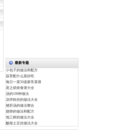
最新专题
小包子的做法和配方
蒜苔配什么菜好吃
每日一菜50道家常菜谱
君之烘焙食谱大全
汤的100种做法
凉拌粉丝的做法大全
猪肝汤的做法整合
烧饼的做法和配方
地三鲜的做法大全
酸辣土豆丝做法大全