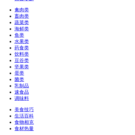
禽肉类
畜肉类
蔬菜类
海鲜类
鱼类
水果类
药食类
饮料类
豆谷类
坚果类
蛋类
菌类
乳制品
速食品
调味料
美食技巧
生活百科
食物相克
食材热量