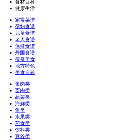
食材百科
健康生活
家常菜谱
孕妇食谱
儿童食谱
老人食谱
保健食谱
外国食谱
瘦身美食
地方特色
美食专题
禽肉类
畜肉类
蔬菜类
海鲜类
鱼类
水果类
药食类
饮料类
豆谷类