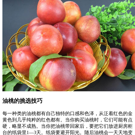
油桃的挑选技巧
每一种类的油桃都有自己独特的口感和色泽，从泛着红色的金
黄色到几乎纯粹的红色都有。当你购买油桃时，它们可能有点
硬，略显不成熟。当你把油桃带回家后，要把它们放进厨房柜
台的纸袋里1—3天。纸袋要避开阳光。随后油桃会一天天地变