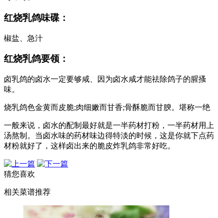
红烧乳鸽味碟：
椒盐、急汁
红烧乳鸽要领：
卤乳鸽的卤水一定要够咸、因为卤水咸才能祛除鸽子的腥搔
味。
烧乳鸽色金黄而皮脆;肉细嫩而甘香;骨酥脆而甘腴。堪称一绝
一般来说，卤水的配制最好就是一半药材打粉，一半药材用上
汤熬制。当卤水味的药材味边得特淡的时候，这是你就下点药
材粉就好了，这样卤出来的脆皮炸乳鸽非常好吃。
猜您喜欢
相关菜谱推荐