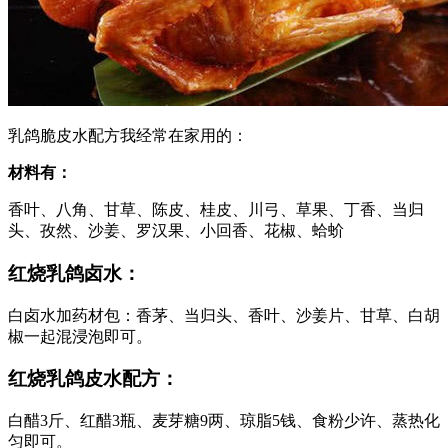
乳鸽脆皮水配方我经常在家用的：
材料有：
香叶、八角、甘草、陈皮、桂皮、川弓、草果、丁香、当归
头、孜然、沙姜、罗汉果、小回香、花椒、蛤蚧
红烧乳鸽卤水：
白卤水加药材包：香茅、当归头、香叶、沙姜片、甘草、白胡
椒一起混浸泡即可。
红烧乳鸽皮水配方：
白醋3斤、红醋3瓶、麦芽糖9两、琼脂5钱、食粉少许、蒸热化
匀即可。