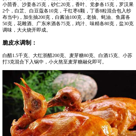
小茴香、沙姜各25克，砂仁20克，香叶、党参各15克，罗汉果
2个，白芷、白豆蔻各10克，干红枣6颗，丁香8粒混合包入纱
布当中)，加生抽200克，白酱油100克，老抽、蚝油、鱼露各
50克，花雕酒、广东米酒各75克，鸡汁、味精各80克，盐30克
调味，大火烧开即成。
脆皮水调制：
白醋1.5千克、大红浙醋200克、麦芽糖80克、白酒15克、小苏
打3克混合下入锅中，小火熬至麦芽糖融化即可。