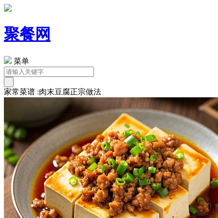
聚餐网
菜单
家常菜谱 :肉末豆腐正宗做法