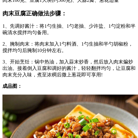
肉末100克、豆腐1大块(约500克)、大蒜2瓣、葱花适量
肉末豆腐正确做法步骤：
1️、先调好酱汁：将1勺生抽、1勺老抽、少许盐、1勺淀粉和半
碗清水搅拌均匀备用。
2️、腌制肉末：将肉末加入1勺料酒、1勺生抽和半勺胡椒粉，
搅拌均匀后腌制10分钟左右。
3️、开始烹饪：锅中热油，加入蒜末炒香，然后放入肉末煸炒
出油。接着倒入豆腐和调好的酱汁，轻轻翻拌均匀，让豆腐和
肉末充分入味，煮至浓稠后撒上葱花即可享用!
成品图：