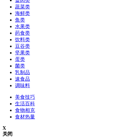
畜肉类
蔬菜类
海鲜类
鱼类
水果类
药食类
饮料类
豆谷类
坚果类
蛋类
菌类
乳制品
速食品
调味料
美食技巧
生活百科
食物相克
食材热量
X
关闭