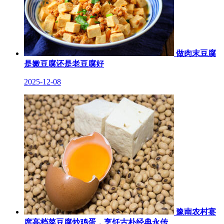
做肉末豆腐
是嫩豆腐还是老豆腐好
2025-12-08
豫南农村宴
席高档菜豆腐炒鸡蛋，烹饪古朴经典永传