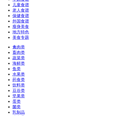
儿童食谱
老人食谱
保健食谱
外国食谱
瘦身美食
地方特色
美食专题
禽肉类
畜肉类
蔬菜类
海鲜类
鱼类
水果类
药食类
饮料类
豆谷类
坚果类
蛋类
菌类
乳制品