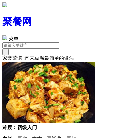
聚餐网
菜单
家常菜谱 :肉末豆腐最简单的做法
难度：初级入门