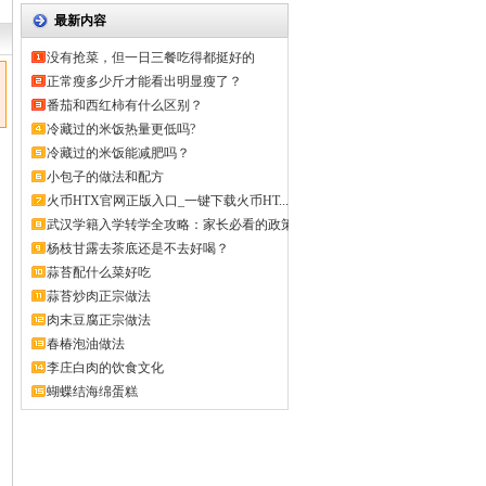
最新内容
没有抢菜，但一日三餐吃得都挺好的
正常瘦多少斤才能看出明显瘦了？
番茄和西红柿有什么区别？
冷藏过的米饭热量更低吗?
冷藏过的米饭能减肥吗？
小包子的做法和配方
火币HTX官网正版入口_一键下载火币HT...
武汉学籍入学转学全攻略：家长必看的政策
解...
杨枝甘露去茶底还是不去好喝？
蒜苔配什么菜好吃
蒜苔炒肉正宗做法
肉末豆腐正宗做法
春椿泡油做法
李庄白肉的饮食文化
蝴蝶结海绵蛋糕