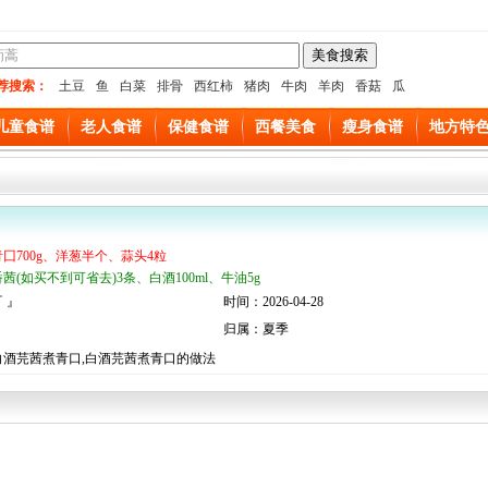
荐搜索：
土豆
鱼
白菜
排骨
西红柿
猪肉
牛肉
羊肉
香菇
瓜
儿童食谱
老人食谱
保健食谱
西餐美食
瘦身食谱
地方特
青囗700g、洋葱半个、蒜头4粒
番茜(如买不到可省去)3条、白酒100ml、牛油5g
 』
时间：2026-04-28
归属：夏季
白酒芫茜煮青口,白酒芫茜煮青口的做法