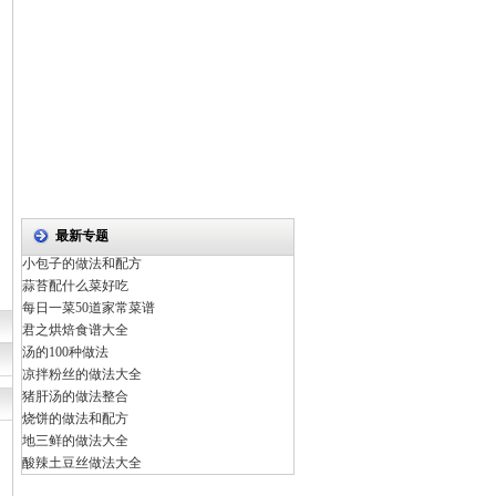
最新专题
小包子的做法和配方
蒜苔配什么菜好吃
每日一菜50道家常菜谱
君之烘焙食谱大全
汤的100种做法
凉拌粉丝的做法大全
猪肝汤的做法整合
烧饼的做法和配方
地三鲜的做法大全
酸辣土豆丝做法大全