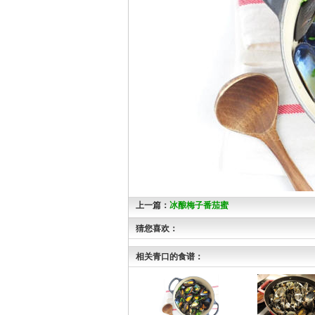
上一篇：
冰酿梅子番茄蜜
猜您喜欢：
相关青口的食谱：