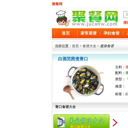
聚餐网
推
首页
家常菜谱
孕妇食谱
当前位置：
首页
>
食谱大全
>
瘦身食谱
白酒芫茜煮青口
主料：
配料：
类型：『
难度：
标签：
青口食谱大全
青口食谱大全