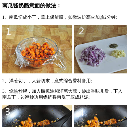
南瓜酱奶酪意面的做法：
1、南瓜切成小丁，盖上保鲜膜，如微波炉高火加热2分钟;
2、洋葱切丁，大蒜切末，意式综合香料备用;
3、烧热炒锅，加入橄榄油和洋葱大蒜，炒出香味儿后，下入
南瓜丁，边翻炒边用锅铲将南瓜丁压成粗泥;