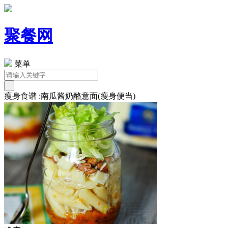
聚餐网
菜单
瘦身食谱 :南瓜酱奶酪意面(瘦身便当)