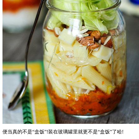
便当真的不是“盒饭”!装在玻璃罐里就更不是“盒饭”了哈!