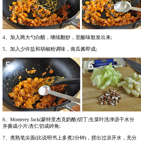
4、加入两大勺白醋，继续翻炒，至酸味散发出来;
5、加入少许盐和胡椒粉调味，南瓜酱即成;
6、Monterey Jack(蒙特里杰克奶酪)切丁;生菜叶洗净沥干水分
并撕成小片;杏仁切成碎角;
7、煮熟笔尖面(比说明书上多煮2分钟)，捞出过凉开水，充分