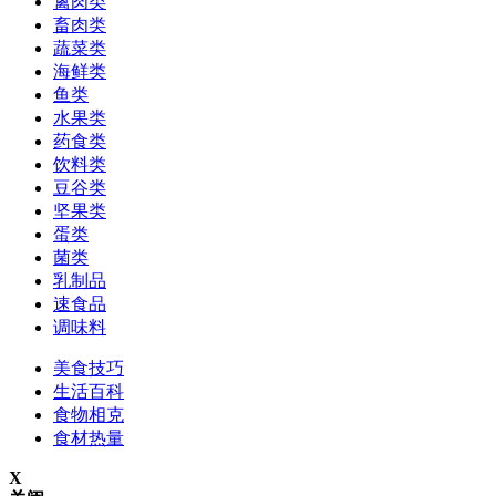
禽肉类
畜肉类
蔬菜类
海鲜类
鱼类
水果类
药食类
饮料类
豆谷类
坚果类
蛋类
菌类
乳制品
速食品
调味料
美食技巧
生活百科
食物相克
食材热量
X