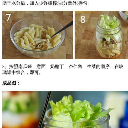
沥干水分后，加入少许橄榄油(分量外)拌匀;
8、按照南瓜酱—意面—奶酪丁—杏仁角—生菜的顺序，在玻
璃罐中组合，即可。
成品图：