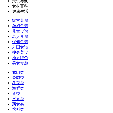
美食导航
食材百科
健康生活
家常菜谱
孕妇食谱
儿童食谱
老人食谱
保健食谱
外国食谱
瘦身美食
地方特色
美食专题
禽肉类
畜肉类
蔬菜类
海鲜类
鱼类
水果类
药食类
饮料类