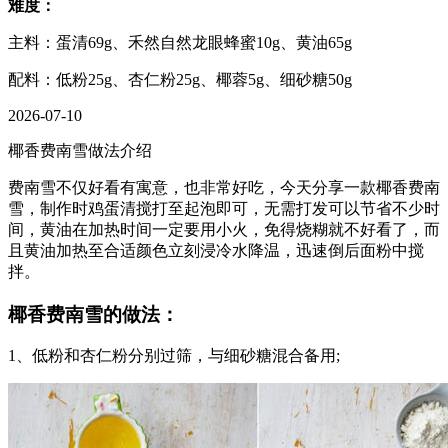
难度：
主料：蛋清69g、禾然自然龙眼蜂蜜10g、黄油65g
配料：低粉25g、杏仁粉25g、椰蓉5g、细砂糖50g
2026-07-10
椰香费南雪做法介绍
费南雪不仅好看有寓意，也非常好吃，今天分享一款椰香费南
雪，制作时鸡蛋清搅打至起泡即可，无需打发可以节省不少时
间，黄油在加热时间一定要用小火，免得烧糊就不好看了，而
且黄油加热至合适颜色立刻浸冷水降温，迅速倒后面粉中搅
拌。
椰香费南雪的做法：
1、低粉和杏仁粉分别过筛，与细砂糖混合备用;