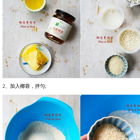
2、加入椰蓉，拌匀;