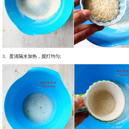
3、蛋清隔水加热，搅打均匀;