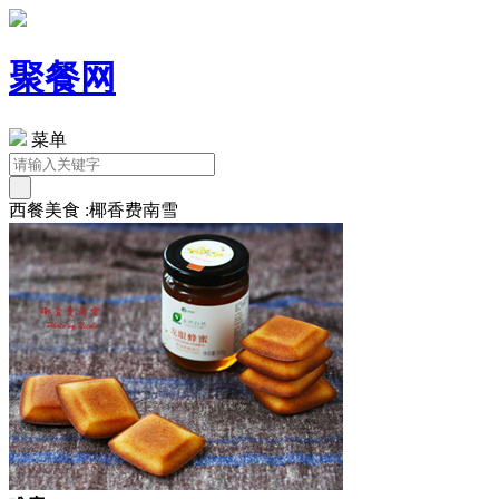
聚餐网
菜单
西餐美食 :椰香费南雪