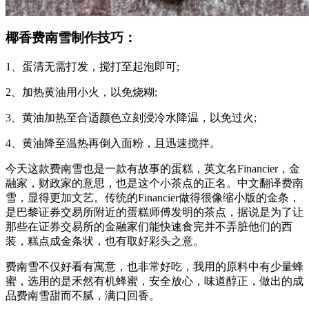
椰香费南雪制作技巧：
1、蛋清无需打发，搅打至起泡即可;
2、加热黄油用小火，以免烧糊;
3、黄油加热至合适颜色立刻浸冷水降温，以免过火;
4、黄油降至温热再倒入面粉，且迅速搅拌。
今天这款费南雪也是一款有故事的蛋糕，英文名Financier，金
融家，财政家的意思，也是这个小茶点的正名。中文翻译费南
雪，显得更加文艺。传统的Financier做得很像缩小版的金条，
是巴黎证券交易所附近的蛋糕师傅发明的茶点，据说是为了让
那些在证券交易所的金融家们能快速食完并不弄脏他们的西
装，糕点成金条状，也有取好彩头之意。
费南雪不仅好看有寓意，也非常好吃，我用的原料中有少量蜂
蜜，选用的是禾然有机蜂蜜，安全放心，味道醇正，做出的成
品费南雪甜而不腻，满口回香。