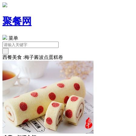
聚餐网
菜单
西餐美食 :梅子酱波点蛋糕卷