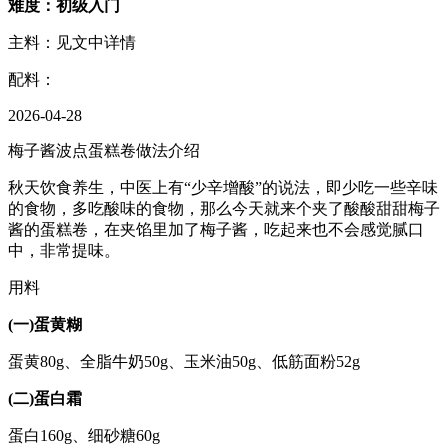
难度：初级入门
主料：见文中详情
配料：
2026-04-28
梅子酱波点蛋糕卷做法介绍
秋天饮食养生，中医上有“少辛增酸”的说法，即少吃一些辛味
的食物，多吃酸味的食物，那么今天就来个夹了酸酸甜甜梅子
酱的蛋糕卷，在夹馅里加了梅子酱，吃起来也不会感觉腻口
中，非常提味。
用料
(一)蛋黄糊
蛋黄80g、全脂牛奶50g、玉米油50g、低筋面粉52g
(二)蛋白霜
蛋白160g、细砂糖60g