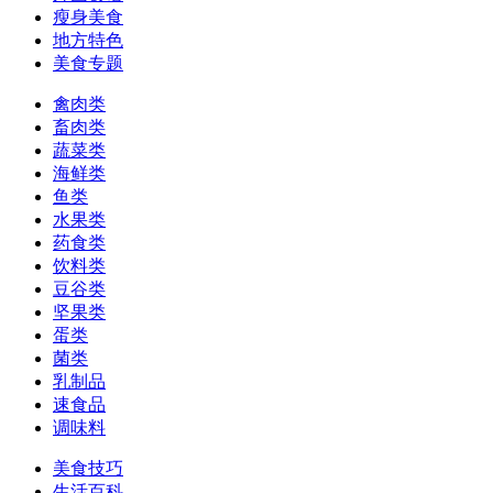
瘦身美食
地方特色
美食专题
禽肉类
畜肉类
蔬菜类
海鲜类
鱼类
水果类
药食类
饮料类
豆谷类
坚果类
蛋类
菌类
乳制品
速食品
调味料
美食技巧
生活百科