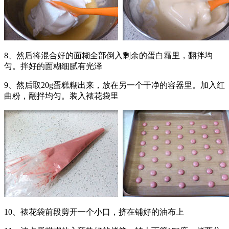
8、然后将混合好的面糊全部倒入剩余的蛋白霜里，翻拌均
匀。拌好的面糊细腻有光泽
9、然后取20g蛋糕糊出来，放在另一个干净的容器里。加入红
曲粉，翻拌均匀。装入裱花袋里
10、裱花袋前段剪开一个小口，挤在铺好的油布上