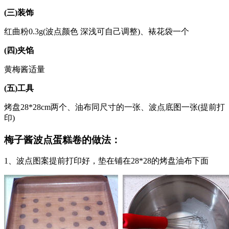
(三)装饰
红曲粉0.3g(波点颜色 深浅可自己调整)、裱花袋一个
(四)夹馅
黄梅酱适量
(五)工具
烤盘28*28cm两个、油布同尺寸的一张、波点底图一张(提前打
印)
梅子酱波点蛋糕卷的做法：
1、波点图案提前打印好，垫在铺在28*28的烤盘油布下面