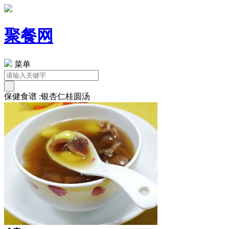
聚餐网
菜单
保健食谱 :银杏仁桂圆汤