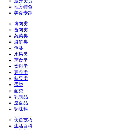
瘦身美食
地方特色
美食专题
禽肉类
畜肉类
蔬菜类
海鲜类
鱼类
水果类
药食类
饮料类
豆谷类
坚果类
蛋类
菌类
乳制品
速食品
调味料
美食技巧
生活百科