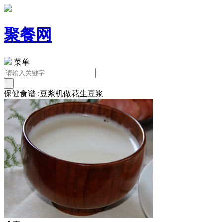
聚餐网
菜单
保健食谱 :豆浆机做花生豆浆