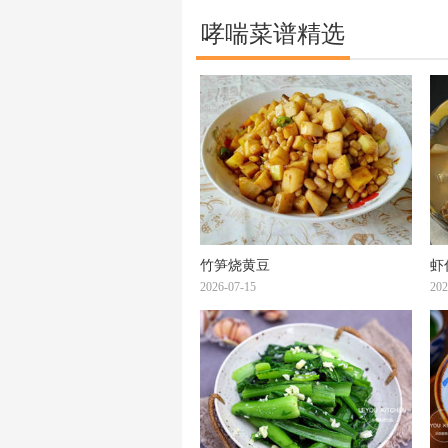
哮喘菜谱精选
竹笋烧黄豆
虾
2026-07-15
202