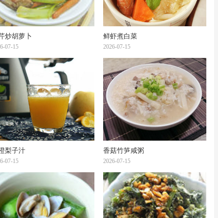
芹炒胡萝卜
鲜虾煮白菜
6-07-15
2026-07-15
橙梨子汁
香菇竹笋咸粥
6-07-15
2026-07-15