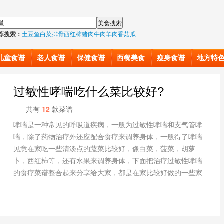
荐搜索：
土豆
鱼
白菜
排骨
西红柿
猪肉
牛肉
羊肉
香菇
瓜
儿童食谱
老人食谱
保健食谱
西餐美食
瘦身食谱
地方特
过敏性哮喘吃什么菜比较好?
共有
12
款菜谱
哮喘是一种常见的呼吸道疾病，一般为过敏性哮喘和支气管哮
喘，除了药物治疗外还应配合食疗来调养身体，一般得了哮喘
见意在家吃一些清淡点的蔬菜比较好，像白菜，菠菜，胡萝
卜，西红柿等，还有水果来调养身体，下面把治疗过敏性哮喘
的食疗菜谱整合起来分享给大家，都是在家比较好做的一些家
常小菜。