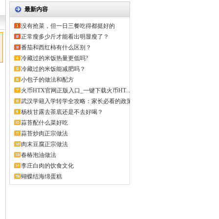
最新内容
没有抢菜，但一日三餐吃得都挺好的
正常瘦多少斤才能看出明显瘦了？
番茄和西红柿有什么区别？
冷藏过的米饭热量更低吗?
冷藏过的米饭能减肥吗？
小包子的做法和配方
火币HTX官网正版入口_一键下载火币HT...
武汉学籍入学转学全攻略：家长必看的政策
解...
杨枝甘露去茶底还是不去好喝？
蒜苔配什么菜好吃
蒜苔炒肉正宗做法
肉末豆腐正宗做法
春椿泡油做法
李庄白肉的饮食文化
蝴蝶结海绵蛋糕