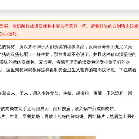
己买一盒奶酪片放进汉堡包中更加有营养一些。请看好吃的自制猪肉汉堡
的小技巧。
的食材，所以并不同于人们所说的垃圾食品，反而营养全面充足又美
个猪肉汉堡包配上一杯牛奶，那营养就不必说了。并且这种猪肉汉堡包的
出美味的猪肉汉堡包。麦当劳、肯德基里面的汉堡包深受小孩子们的欢
心，这里聚餐网就教你这样自制安全卫生又营养的猪肉汉堡包。下在请看
许葱白末、姜末，调入少许食盐、生抽、胡椒粉、蛋液、玉米淀粉，顺
的肉糜在两手之间团成团，然后按扁，放入锅中煎成鲜肉饼。
片、生菜、早餐奶酪，再放上煎好的鲜肉饼、西红柿片，然后盖上另外