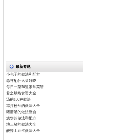
最新专题
小包子的做法和配方
蒜苔配什么菜好吃
每日一菜50道家常菜谱
君之烘焙食谱大全
汤的100种做法
凉拌粉丝的做法大全
猪肝汤的做法整合
烧饼的做法和配方
地三鲜的做法大全
酸辣土豆丝做法大全