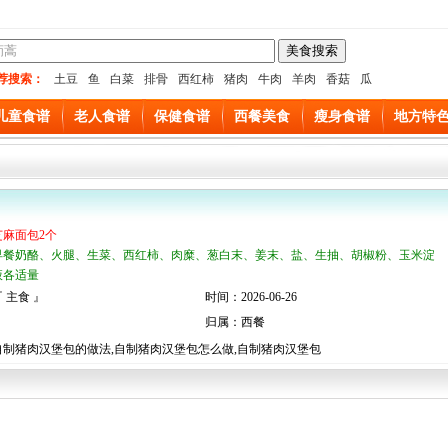
荐搜索：
土豆
鱼
白菜
排骨
西红柿
猪肉
牛肉
羊肉
香菇
瓜
儿童食谱
老人食谱
保健食谱
西餐美食
瘦身食谱
地方特
芝麻面包2个
早餐奶酪、火腿、生菜、西红柿、肉糜、葱白末、姜末、盐、生抽、胡椒粉、玉米淀
液各适量
 主食 』
时间：2026-06-26
归属：西餐
自制猪肉汉堡包的做法,自制猪肉汉堡包怎么做,自制猪肉汉堡包