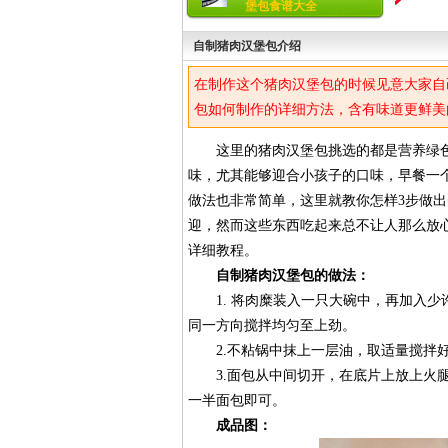
堡包食谱大全
自制猪肉汉堡包介绍
在制作这个猪肉汉堡包的时候见意大家自
包如何制作的详细方法，含有味道更鲜美
这里的猪肉汉堡包挑选的都是营养绿色
味，尤其能够迎合小孩子的口味，早餐一
做法也非常简单，这里就教你怎样3步做
迎，然而这些东西吃起来总不让人那么放
详细教程。
自制猪肉汉堡包的做法：
1. 将肉糜装入一只大碗中，再加入少
同一方向搅拌均匀至上劲。
2.不粘锅中抹上一层油，取适量搅拌好
3.面包从中间切开，在底片上放上火腿
一半面包即可。
成品图：