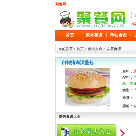
聚餐网
推
首页
家常菜谱
孕妇食谱
当前位置：
首页
>
食谱大全
>
儿童食谱
自制猪肉汉堡包
主料：
配料：
粉、蛋
类型：『
难度：
标签：
堡包食谱大全