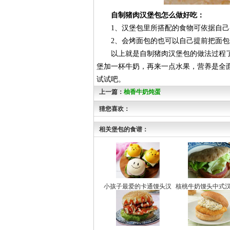
自制猪肉汉堡包怎么做好吃：
1、汉堡包里所搭配的食物可依据自己
2、会烤面包的也可以自己提前把面包
以上就是自制猪肉汉堡包的做法过程了
堡加一杯牛奶，再来一点水果，营养是全
试试吧。
上一篇：
柚香牛奶炖蛋
猜您喜欢：
相关堡包的食谱：
小孩子最爱的卡通馒头汉
核桃牛奶馒头中式
堡包