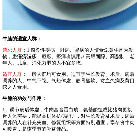
牛腩的适宜人群：
禁忌人群：
1.感染性疾病、肝病、肾病的人慎食;2.黄牛肉为发
物，患疮疥湿疹、痘痧、瘙痒者慎用;3.高胆固醇、高脂肪、老
年人、儿童、消化力弱的人不宜多吃。
适宜人群：
一般人群均可食用。适宜于生长发育、术后、病后
调养的人、中气下隐、气短体虚、筋骨酸软、贫血久病及黄目
眩之人食用。
牛腩的功效与作用：
1、调节病后体虚，牛肉富含蛋白质，氨基酸组成比猪肉更接
近人体需要，能提高机体抗病能力，对生长发育及术后，病后
调养的人在补充失血、修复组织等方面特别适宜，寒冬食牛肉
可暖胃，是该季节的补益佳品。