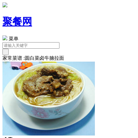
聚餐网
菜单
家常菜谱 :圆白菜卤牛腩拉面