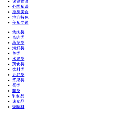
保健食谱
外国食谱
瘦身美食
地方特色
美食专题
禽肉类
畜肉类
蔬菜类
海鲜类
鱼类
水果类
药食类
饮料类
豆谷类
坚果类
蛋类
菌类
乳制品
速食品
调味料