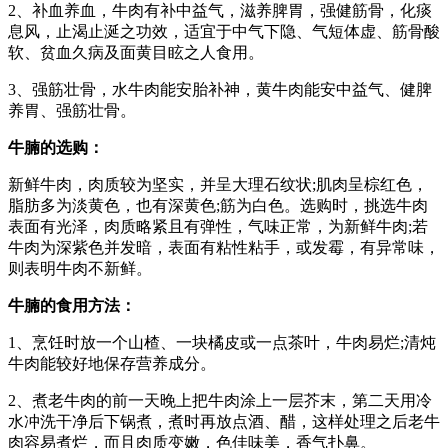
2、补血养血，牛肉有补中益气，滋养脾胃，强健筋骨，化痰
息风，止渴止涎之功效，适宜于中气下隐、气短体虚、筋骨酸
软、贫血久病及面黄目眩之人食用。
3、强筋壮骨，水牛肉能安胎补神，黄牛肉能安中益气、健脾
养胃、强筋壮骨。
牛腩的选购：
新鲜牛肉，肉质较为坚实，并呈大理石纹状;肌肉呈棕红色，
脂肪多为淡黄色，也有深黄色;筋为白色。选购时，挑选牛肉
表面有光泽，肉质略紧且有弹性，气味正常，为新鲜牛肉;若
牛肉为深紫色并发暗，表面有粘性粘手，或发霉，有异常味，
则表明牛肉不新鲜。
牛腩的食用方法：
1、烹饪时放一个山楂、一块橘皮或一点茶叶，牛肉易烂;清炖
牛肉能较好地保存营养成分。
2、煮老牛肉的前一天晚上把牛肉涂上一层芥末，第二天用冷
水冲洗干净后下锅煮，煮时再放点酒、醋，这样处理之后老牛
肉容易煮烂，而且肉质变嫩，色佳味美，香气扑鼻。