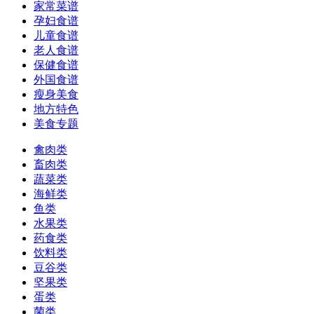
家常菜谱
孕妇食谱
儿童食谱
老人食谱
保健食谱
外国食谱
瘦身美食
地方特色
美食专题
禽肉类
畜肉类
蔬菜类
海鲜类
鱼类
水果类
药食类
饮料类
豆谷类
坚果类
蛋类
菌类