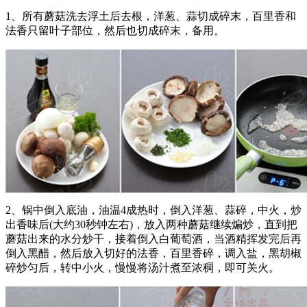
1、所有蘑菇洗去浮土后去根，洋葱、蒜切成碎末，百里香和
法香只留叶子部位，然后也切成碎末，备用。
2、锅中倒入底油，油温4成热时，倒入洋葱、蒜碎，中火，炒
出香味后(大约30秒钟左右)，放入两种蘑菇继续煸炒，直到把
蘑菇出来的水分炒干，接着倒入白葡萄酒，当酒精挥发完后再
倒入黑醋，然后放入切好的法香，百里香碎，调入盐，黑胡椒
碎炒匀后，转中小火，慢慢将汤汁煮至浓稠，即可关火。