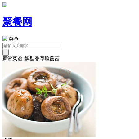
聚餐网
菜单
家常菜谱 :黑醋香草腌蘑菇