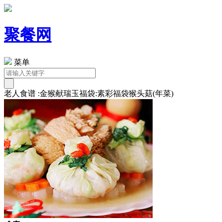
聚餐网
菜单
老人食谱 :金猴献瑞玉福袋:素彩福袋猴头菇(年菜)