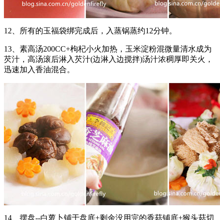
12、所有的玉福袋绑完成后，入蒸锅蒸约12分钟。
13、素高汤200CC+枸杞小火加热，玉米淀粉混微量清水成为
芡汁，高汤滚后淋入芡汁(边淋入边搅拌)汤汁浓稠厚即关火，
迅速加入香油混合。
14、摆盘--白萝卜铺于盘底+剩余没用完的香菇铺底+猴头菇切