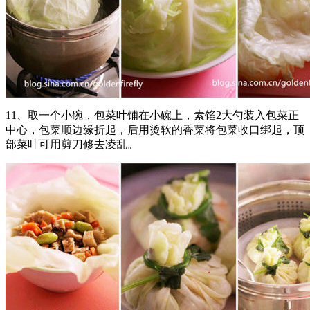
11、取一个小碗，包菜叶铺在小碗上，素馅2大勺装入包菜正
中心，包菜顺边缘折起，后用烫软的香菜将包菜收口绑起，顶
部菜叶可用剪刀修去凌乱。