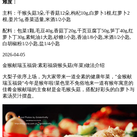
难度：
主料：干猴头菇3朵,干香菇12朵,枸杞10g,白萝卜1根,红萝卜2
根,姜片5g,香菜适量,米酒1/2小匙
配料：包菜1颗,毛豆40g,香菇丁20g,千页豆腐丁50g,笋丁40g,红
萝卜丁30g,素蚝油1大匙,砂糖1小匙,香油1/8小匙,米酒1/2小匙,
白胡椒粉1/2小匙,盐1/4小匙
2026-04-05
金猴献瑞玉福袋:素彩福袋猴头菇(年菜)做法介绍
大梨子依序上场，为大家带来一道全素的健康年菜，"金猴献
瑞玉福袋"今年是猴年啦!菜色里不免俗地来一道有猴年寓意的
佳肴金猴献瑞的主食材是金毛猴头菇，搭配好彩头的白萝卜与
素汤芡汁摆盘。