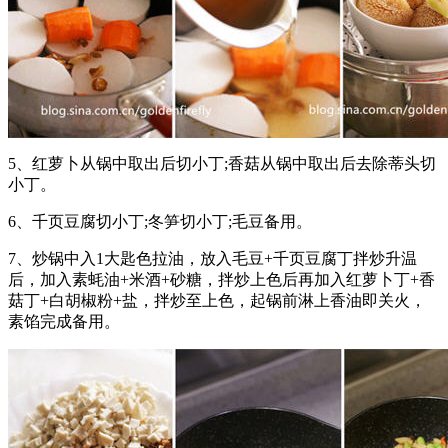
5、红萝卜从锅中取出后切小丁;香菇从锅中取出后去除蒂头切
小丁。
6、千页豆腐切小丁;冬笋切小丁;毛豆备用。
7、炒锅中入1大匙色拉油，放入毛豆+千页豆腐丁拌炒升温
后，加入素蚝油+米酒+砂糖，拌炒上色后再加入红萝卜丁+香
菇丁+白胡椒粉+盐，拌炒至上色，起锅前淋上香油即关火，
素馅完成备用。