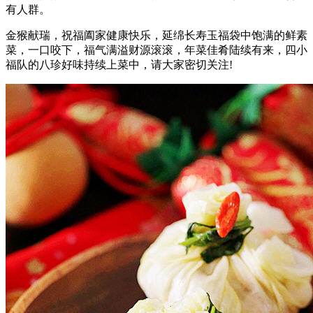
有人群。
金猴献瑞，祝福阖家健康快乐，延绵长寿玉福袋中饱满的鲜素
菜，一口咬下，福气满溢财源滚滚，年菜佳肴陆续有来，四小
福队的八珍好味持续上菜中，请大家密切关注!