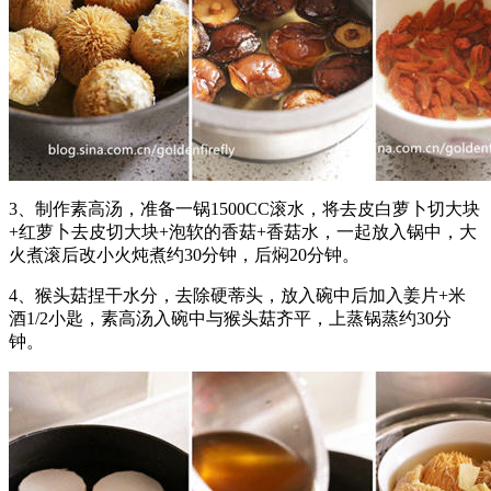
3、制作素高汤，准备一锅1500CC滚水，将去皮白萝卜切大块
+红萝卜去皮切大块+泡软的香菇+香菇水，一起放入锅中，大
火煮滚后改小火炖煮约30分钟，后焖20分钟。
4、猴头菇捏干水分，去除硬蒂头，放入碗中后加入姜片+米
酒1/2小匙，素高汤入碗中与猴头菇齐平，上蒸锅蒸约30分
钟。