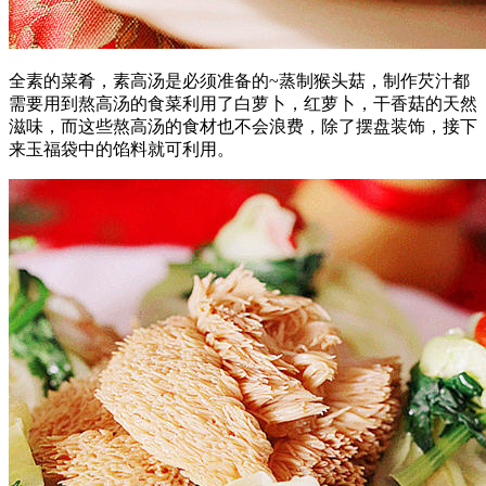
全素的菜肴，素高汤是必须准备的~蒸制猴头菇，制作芡汁都
需要用到熬高汤的食菜利用了白萝卜，红萝卜，干香菇的天然
滋味，而这些熬高汤的食材也不会浪费，除了摆盘装饰，接下
来玉福袋中的馅料就可利用。