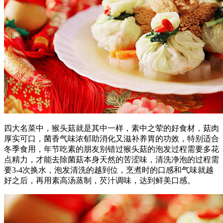
四大名菜中，猴头菇就是其中一样，素中之荤的好食材，菇肉
厚实可口，菌香气味浓郁助消化又滋补养胃的功效，特别适合
冬季食用，年节吃素的朋友别错过猴头菇的泡发过程需要多花
点精力，才能去除菌菇本身天然的苦涩味，清洗净泡的过程需
要3-4次换水，泡发清洗的越到位，烹煮时的口感和气味就越
好之后，再用素高汤蒸制，芡汁调味，达到鲜美口感。