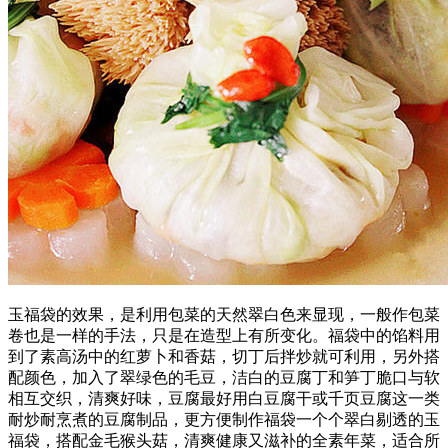
玉福袋的效果，是利用包菜的天然翠白色来显现，一般作包菜
卷也是一样的手法，只是在造型上有所变化。福袋中的馅料用
到了素高汤中的红萝卜和香菇，切丁后拌炒就可利用，另外搭
配颜色，加入了翠绿色的毛豆，洁白的豆腐丁和笋丁脆口与软
相互交织，清爽好味，豆腐最好用白豆腐干或千页豆腐这一类
耐炒耐烹煮的豆腐制品，更方便制作福袋一个个翠白剔透的玉
福袋，搭配金毛猴头菇，清爽健康又滋补的全素年菜，适合所