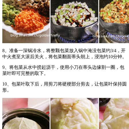
8、准备一深锅冷水，将整颗包菜放入锅中淹没包菜约3/4，开
中火煮至大滚后关火，将包菜翻面蒂头朝上，浸泡约10分钟。
9、将包菜从水中捞起沥干，使用小刀在蒂头边缘割一圈，包
菜叶即可完整的取下。
10、包菜叶取下后，用剪刀将硬梗部分剪去，让包菜叶保持圆
形。