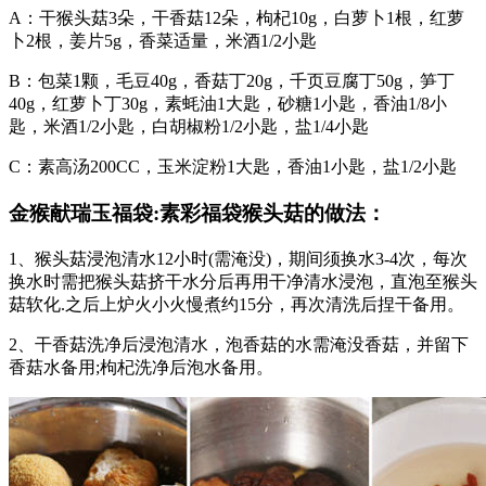
A：干猴头菇3朵，干香菇12朵，枸杞10g，白萝卜1根，红萝
卜2根，姜片5g，香菜适量，米酒1/2小匙
B：包菜1颗，毛豆40g，香菇丁20g，千页豆腐丁50g，笋丁
40g，红萝卜丁30g，素蚝油1大匙，砂糖1小匙，香油1/8小
匙，米酒1/2小匙，白胡椒粉1/2小匙，盐1/4小匙
C：素高汤200CC，玉米淀粉1大匙，香油1小匙，盐1/2小匙
金猴献瑞玉福袋:素彩福袋猴头菇的做法：
1、猴头菇浸泡清水12小时(需淹没)，期间须换水3-4次，每次
换水时需把猴头菇挤干水分后再用干净清水浸泡，直泡至猴头
菇软化.之后上炉火小火慢煮约15分，再次清洗后捏干备用。
2、干香菇洗净后浸泡清水，泡香菇的水需淹没香菇，并留下
香菇水备用;枸杞洗净后泡水备用。