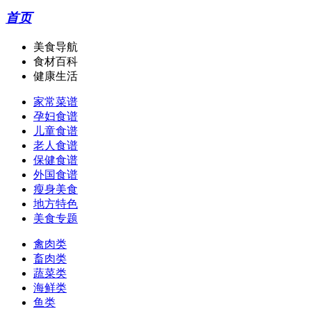
首页
美食导航
食材百科
健康生活
家常菜谱
孕妇食谱
儿童食谱
老人食谱
保健食谱
外国食谱
瘦身美食
地方特色
美食专题
禽肉类
畜肉类
蔬菜类
海鲜类
鱼类