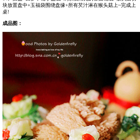
块放置盘中+玉福袋围绕盘缘+所有芡汁淋在猴头菇上~完成上
桌!
成品图：