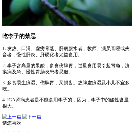
吃李子的禁忌
1. 发热、口渴、虚痨骨蒸、肝病腹水者，教师、演员音哑或失
音者，慢性肝炎、肝硬化者尤益食用。
2. 李子含高量的果酸，多食伤脾胃，过量食用易引起胃痛，溃
疡病及急、慢性胃肠炎患者忌服。
3. 多食易生痰湿、伤脾胃，又损齿。故脾虚痰湿及小儿不宜多
吃。
4. IGA肾病患者是不能食用李子的，因为，李子中的酸性含量
很大。
猜您喜欢