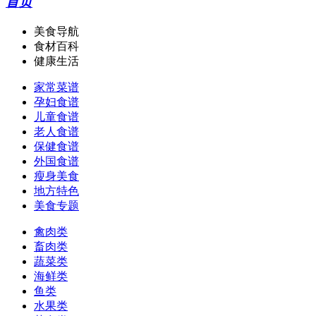
首页
美食导航
食材百科
健康生活
家常菜谱
孕妇食谱
儿童食谱
老人食谱
保健食谱
外国食谱
瘦身美食
地方特色
美食专题
禽肉类
畜肉类
蔬菜类
海鲜类
鱼类
水果类