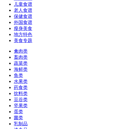
儿童食谱
老人食谱
保健食谱
外国食谱
瘦身美食
地方特色
美食专题
禽肉类
畜肉类
蔬菜类
海鲜类
鱼类
水果类
药食类
饮料类
豆谷类
坚果类
蛋类
菌类
乳制品