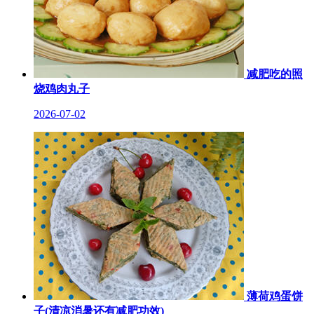
减肥吃的照
烧鸡肉丸子
2026-07-02
薄荷鸡蛋饼
子(清凉消暑还有减肥功效)