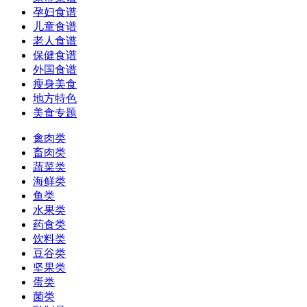
孕妇食谱
儿童食谱
老人食谱
保健食谱
外国食谱
瘦身美食
地方特色
美食专题
禽肉类
畜肉类
蔬菜类
海鲜类
鱼类
水果类
药食类
饮料类
豆谷类
坚果类
蛋类
菌类