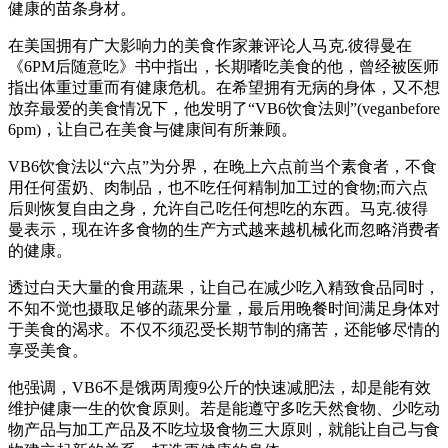
健康的苗条身材。
在美国拥有广大影响力的美食作家兼评论人马克.彼得曼在
《6PM后随意吃》书中指出，长期嗜吃美食的他，曾经被医师
指出体重过重而有健康危机。在希望拥有无病的身体，又不想
放弃最爱的美食情况下，他发明了“VB6饮食法则”(veganbefore
6pm)，让自己在美食与健康间有所兼顾。
VB6饮食法以“六点”为分界，在晚上六点前当个素食者，不食
用任何蛋奶、肉制品，也不吃任何精制加工过的食物;而六点
后则恢复自由之身，允许自己吃任何想吃的东西。马克.彼得
曼表示，现在许多食物的生产方式越来越机械化而忽略消费者
的健康。
透过白天大量的食用蔬果，让自己在减少吃入精致食品同时，
不知不觉也摄取足够的蔬果分量，最后用晚餐时间满足身体对
于美食的渴求。不仅不须忍受长期节制的痛苦，还能够尽情的
享受美食。
他强调，VB6不是饿两周瘦9公斤的快速减肥法，却是能有效
维护健康一生的饮食原则。若是能遵守多吃天然食物、少吃动
物产品与加工产品及不吃垃圾食物三大原则，就能让自己与食