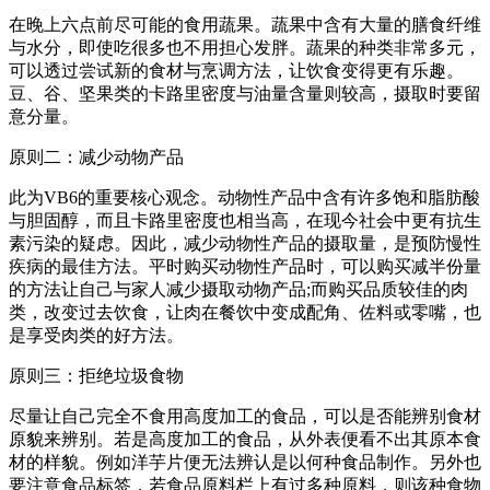
在晚上六点前尽可能的食用蔬果。蔬果中含有大量的膳食纤维
与水分，即使吃很多也不用担心发胖。蔬果的种类非常多元，
可以透过尝试新的食材与烹调方法，让饮食变得更有乐趣。
豆、谷、坚果类的卡路里密度与油量含量则较高，摄取时要留
意分量。
原则二：减少动物产品
此为VB6的重要核心观念。动物性产品中含有许多饱和脂肪酸
与胆固醇，而且卡路里密度也相当高，在现今社会中更有抗生
素污染的疑虑。因此，减少动物性产品的摄取量，是预防慢性
疾病的最佳方法。平时购买动物性产品时，可以购买减半份量
的方法让自己与家人减少摄取动物产品;而购买品质较佳的肉
类，改变过去饮食，让肉在餐饮中变成配角、佐料或零嘴，也
是享受肉类的好方法。
原则三：拒绝垃圾食物
尽量让自己完全不食用高度加工的食品，可以是否能辨别食材
原貌来辨别。若是高度加工的食品，从外表便看不出其原本食
材的样貌。例如洋芋片便无法辨认是以何种食品制作。另外也
要注意食品标签，若食品原料栏上有过多种原料，则该种食物