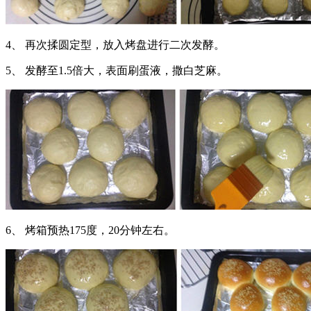
4、 再次揉圆定型，放入烤盘进行二次发酵。
5、 发酵至1.5倍大，表面刷蛋液，撒白芝麻。
6、 烤箱预热175度，20分钟左右。