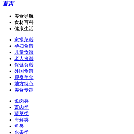
首页
美食导航
食材百科
健康生活
家常菜谱
孕妇食谱
儿童食谱
老人食谱
保健食谱
外国食谱
瘦身美食
地方特色
美食专题
禽肉类
畜肉类
蔬菜类
海鲜类
鱼类
水果类