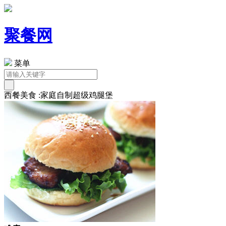
聚餐网
菜单
西餐美食 :家庭自制超级鸡腿堡