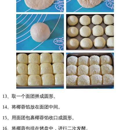
13、取一个面团擀成圆形。
14、将椰蓉馅放在面团中间。
15、用面团包裹椰蓉馅收口成圆形。
16、将椰蓉包排在烤盘中，进行二次发酵。