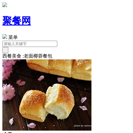
聚餐网
菜单
西餐美食 :老面椰蓉餐包