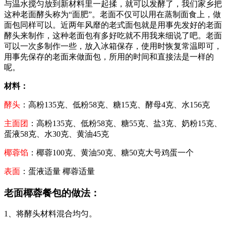
与温水搅匀放到新材料里一起揉，就可以发酵了，我们家乡把
这种老面酵头称为“面肥”。老面不仅可以用在蒸制面食上，做
面包同样可以。近两年风靡的老式面包就是用事先发好的老面
酵头来制作，这种老面包有多好吃就不用我来细说了吧。老面
可以一次多制作一些，放入冰箱保存，使用时恢复常温即可，
用事先保存的老面来做面包，所用的时间和直接法是一样的
呢。
材料：
酵头
：高粉135克、低粉58克、糖15克、酵母4克、水156克
主面团
：高粉135克、低粉58克、糖55克、盐3克、奶粉15克、
蛋液58克、水30克、黄油45克
椰蓉馅
：椰蓉100克、黄油50克、糖50克大号鸡蛋一个
表面
：蛋液适量 椰蓉适量
老面椰蓉餐包的做法：
1、将酵头材料混合均匀。