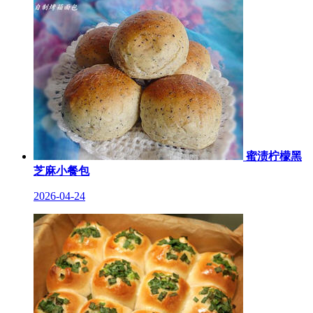
蜜渍柠檬黑
芝麻小餐包
2026-04-24