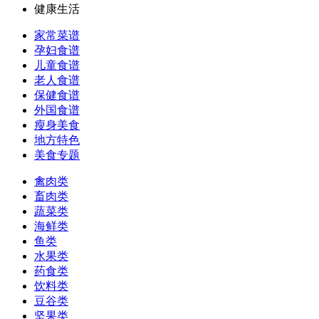
健康生活
家常菜谱
孕妇食谱
儿童食谱
老人食谱
保健食谱
外国食谱
瘦身美食
地方特色
美食专题
禽肉类
畜肉类
蔬菜类
海鲜类
鱼类
水果类
药食类
饮料类
豆谷类
坚果类