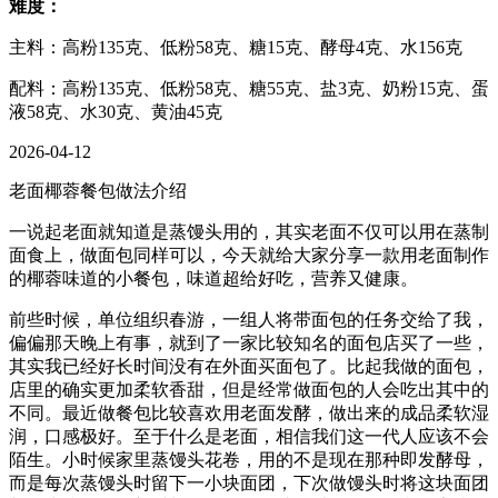
难度：
主料：高粉135克、低粉58克、糖15克、酵母4克、水156克
配料：高粉135克、低粉58克、糖55克、盐3克、奶粉15克、蛋
液58克、水30克、黄油45克
2026-04-12
老面椰蓉餐包做法介绍
一说起老面就知道是蒸馒头用的，其实老面不仅可以用在蒸制
面食上，做面包同样可以，今天就给大家分享一款用老面制作
的椰蓉味道的小餐包，味道超给好吃，营养又健康。
前些时候，单位组织春游，一组人将带面包的任务交给了我，
偏偏那天晚上有事，就到了一家比较知名的面包店买了一些，
其实我已经好长时间没有在外面买面包了。比起我做的面包，
店里的确实更加柔软香甜，但是经常做面包的人会吃出其中的
不同。最近做餐包比较喜欢用老面发酵，做出来的成品柔软湿
润，口感极好。至于什么是老面，相信我们这一代人应该不会
陌生。小时候家里蒸馒头花卷，用的不是现在那种即发酵母，
而是每次蒸馒头时留下一小块面团，下次做馒头时将这块面团