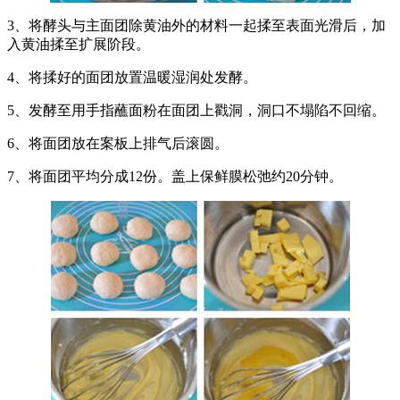
3、将酵头与主面团除黄油外的材料一起揉至表面光滑后，加
入黄油揉至扩展阶段。
4、将揉好的面团放置温暖湿润处发酵。
5、发酵至用手指蘸面粉在面团上戳洞，洞口不塌陷不回缩。
6、将面团放在案板上排气后滚圆。
7、将面团平均分成12份。盖上保鲜膜松弛约20分钟。