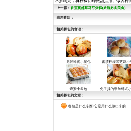
不多喝完，将柠檬切碎做甜点用。做各种
上一篇：
香蕉蔓越莓马芬蛋糕(旅游必备美食)
猜您喜欢：
相关餐包的食谱：
龙眼蜂蜜小餐包
蜜渍柠檬黑芝麻小
蜂蜜小餐包
免手揉的牵丝韩式
相关餐包的文章：
餐包是什么东西?它是用什么做出来的