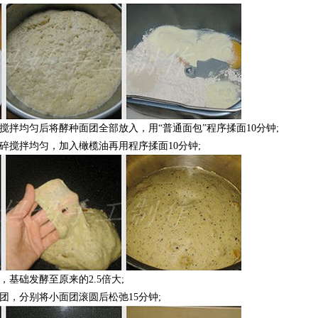
搅拌均匀后将酵种面团全部放入，用“普通面包”程序揉面10分钟;
碎搅拌均匀，加入橄榄油再用程序揉面10分钟;
基础发酵至原来的2.5倍大;
团，分别将小面团滚圆后松弛15分钟;