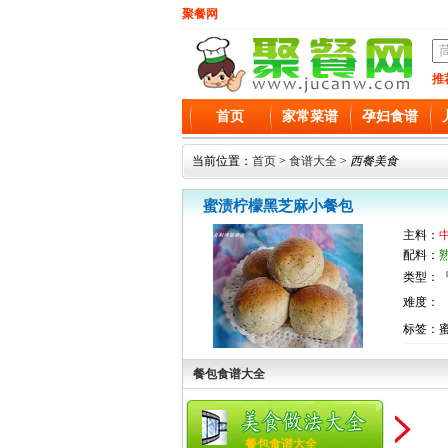
聚餐网
推
首页
家常菜谱
孕妇食谱
当前位置：
首页
>
食谱大全
>
西餐美食
蜜渍柠檬黑芝麻小餐包
主料：
配料：
类型：『
难度：
标签：
餐包食谱大全
餐包食谱大全