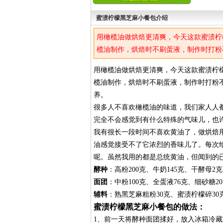
蜜渍柠檬黑芝麻小餐包介绍
用橄榄油做烘焙更清爽，今天这款蜜渍柠
榄油制作，烘焙时不刷蛋液，制作时打粉
养。
用橄榄油做烘焙更清爽，今天这款蜜渍柠
榄油制作，烘焙时不刷蛋液，制作时打粉
养。
很多人不喜欢橄榄油的味道，我们家人人
完全不会感觉到有什么特殊的气味儿，也
我有很长一段时间不喜欢黄油了，做烘焙
油感觉接受不了它浓烈的香味儿了。每次
呢。虽然我用的都是总统黄油，但闻到的
酵种
：高粉200克、牛奶145克、干酵母2克
面团
：中粉100克、全蛋液76克、细砂糖2
辅料
：熟黑芝麻粗粉30克、蜜渍柠檬碎30
蜜渍柠檬黑芝麻小餐包的做法：
1、前一天将酵种面团揉好，放入冰箱冷藏室