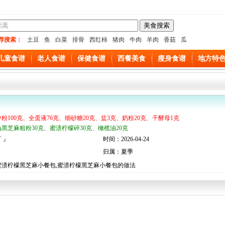
荐搜索：
土豆
鱼
白菜
排骨
西红柿
猪肉
牛肉
羊肉
香菇
瓜
儿童食谱
老人食谱
保健食谱
西餐美食
瘦身食谱
地方特
中粉100克、全蛋液76克、细砂糖20克、盐3克、奶粉20克、干酵母1克
熟黑芝麻粗粉30克、蜜渍柠檬碎30克、橄榄油20克
 』
时间：2026-04-24
归属：夏季
蜜渍柠檬黑芝麻小餐包,蜜渍柠檬黑芝麻小餐包的做法