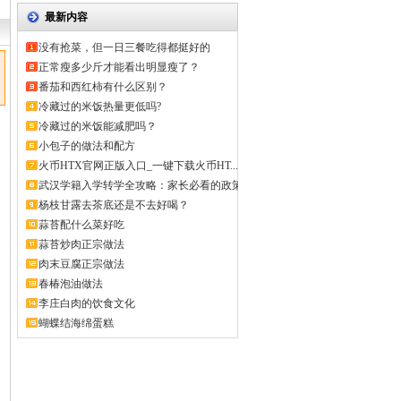
最新内容
没有抢菜，但一日三餐吃得都挺好的
正常瘦多少斤才能看出明显瘦了？
番茄和西红柿有什么区别？
冷藏过的米饭热量更低吗?
冷藏过的米饭能减肥吗？
小包子的做法和配方
火币HTX官网正版入口_一键下载火币HT...
武汉学籍入学转学全攻略：家长必看的政策
解...
杨枝甘露去茶底还是不去好喝？
蒜苔配什么菜好吃
蒜苔炒肉正宗做法
肉末豆腐正宗做法
春椿泡油做法
李庄白肉的饮食文化
蝴蝶结海绵蛋糕