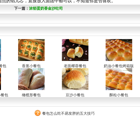
面点的馅儿芯，直接放入面团中都可以，不知道你是否喜欢。
下一篇：
浓郁蛋奶香金沙吐司
餐包
香葱小餐包
老面椰蓉餐包
奶油小餐包烤箱版
小餐包
橄榄形餐包
豆沙小餐包
酥粒小餐包
餐包怎么吃不易发胖的五大技巧