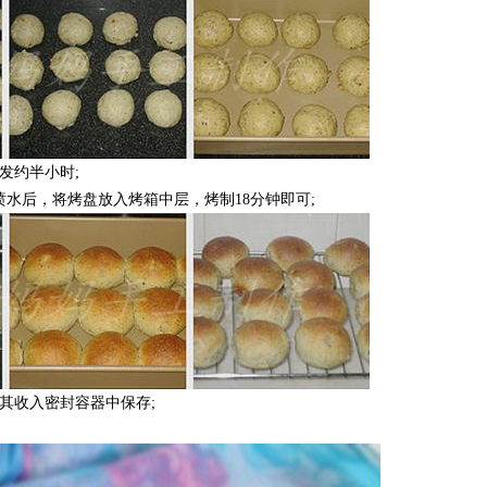
发约半小时;
喷水后，将烤盘放入烤箱中层，烤制18分钟即可;
其收入密封容器中保存;