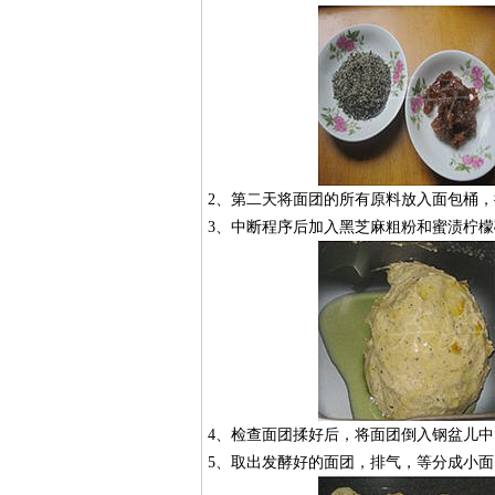
2、第二天将面团的所有原料放入面包桶，
3、中断程序后加入黑芝麻粗粉和蜜渍柠檬
4、检查面团揉好后，将面团倒入钢盆儿中，
5、取出发酵好的面团，排气，等分成小面