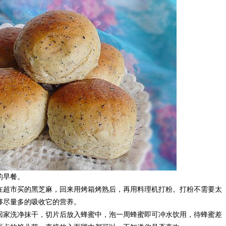
的早餐。
在超市买的黑芝麻，回来用烤箱烤熟后，再用料理机打粉。打粉不需要太
够尽量多的吸收它的营养。
回家洗净抹干，切片后放入蜂蜜中，泡一周蜂蜜即可冲水饮用，待蜂蜜差