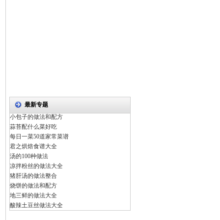
最新专题
小包子的做法和配方
蒜苔配什么菜好吃
每日一菜50道家常菜谱
君之烘焙食谱大全
汤的100种做法
凉拌粉丝的做法大全
猪肝汤的做法整合
烧饼的做法和配方
地三鲜的做法大全
酸辣土豆丝做法大全