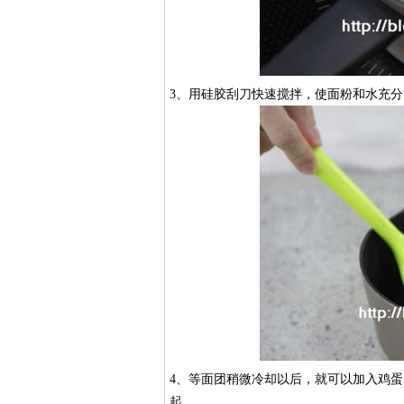
​3、用硅胶刮刀快速搅拌，使面粉和水充
​4、等面团稍微冷却以后，就可以加入鸡
起。