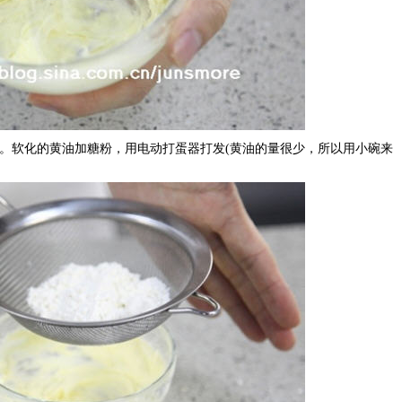
团。软化的黄油加糖粉，用电动打蛋器打发(黄油的量很少，所以用小碗来