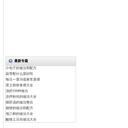
最新专题
小包子的做法和配方
蒜苔配什么菜好吃
每日一菜50道家常菜谱
君之烘焙食谱大全
汤的100种做法
凉拌粉丝的做法大全
猪肝汤的做法整合
烧饼的做法和配方
地三鲜的做法大全
酸辣土豆丝做法大全