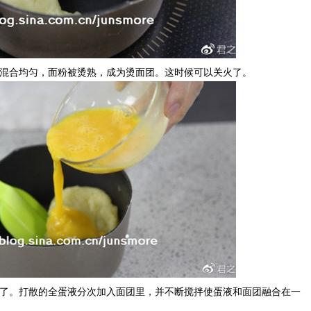
分混合均匀，面粉被烫熟，成为烫面团。这时候可以关火了。
蛋了。打散的全蛋液分次加入面团里，并不断搅拌使蛋液和面团融合在一