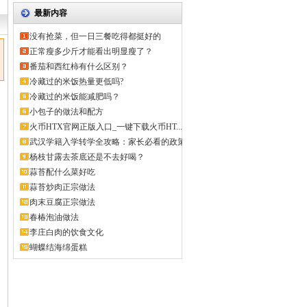
最新内容
没有抢菜，但一日三餐吃得都挺好的
正常瘦多少斤才能看出明显瘦了？
番茄和西红柿有什么区别？
冷藏过的米饭热量更低吗?
冷藏过的米饭能减肥吗？
小包子的做法和配方
火币HTX官网正版入口_一键下载火币HT...
武汉学籍入学转学全攻略：家长必看的政策
解...
杨枝甘露去茶底还是不去好喝？
蒜苔配什么菜好吃
蒜苔炒肉正宗做法
肉末豆腐正宗做法
春椿泡油做法
李庄白肉的饮食文化
蝴蝶结海绵蛋糕