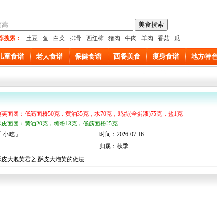
荐搜索：
土豆
鱼
白菜
排骨
西红柿
猪肉
牛肉
羊肉
香菇
瓜
儿童食谱
老人食谱
保健食谱
西餐美食
瘦身食谱
地方特
泡芙面团：低筋面粉50克，黄油35克，水70克，鸡蛋(全蛋液)75克，盐1克
酥皮面团：黄油20克，糖粉13克，低筋面粉25克
 小吃 』
时间：2026-07-16
归属：秋季
酥皮大泡芙君之,酥皮大泡芙的做法