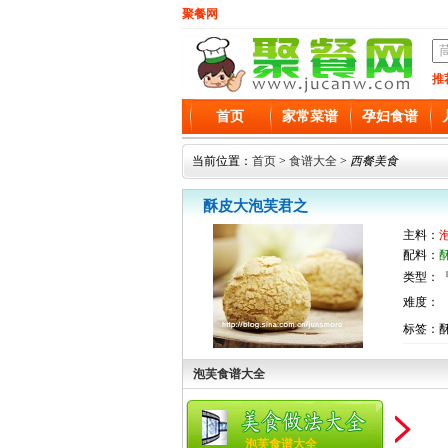
聚餐网
推
首页
家常菜谱
孕妇食谱
当前位置：
首页
>
食谱大全
>
西餐美食
酥皮大泡芙君之
主料：
配料：
类型：『
难度：
标签：
泡芙食谱大全
泡芙食谱大全