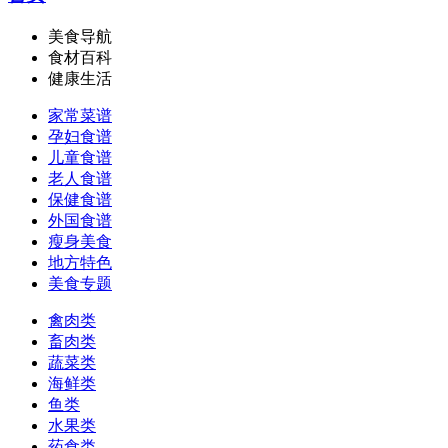
美食导航
食材百科
健康生活
家常菜谱
孕妇食谱
儿童食谱
老人食谱
保健食谱
外国食谱
瘦身美食
地方特色
美食专题
禽肉类
畜肉类
蔬菜类
海鲜类
鱼类
水果类
药食类