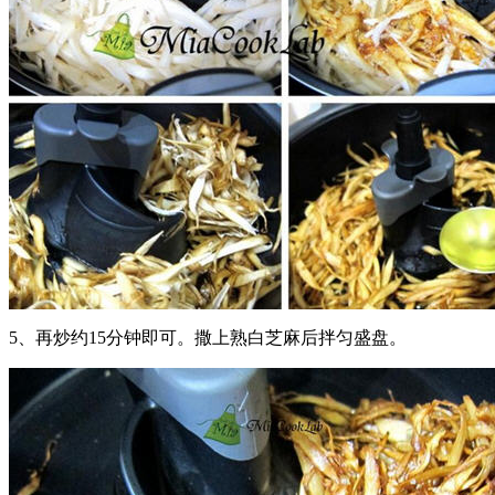
5、再炒约15分钟即可。撒上熟白芝麻后拌匀盛盘。