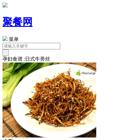
聚餐网
菜单
孕妇食谱 :日式牛蒡丝