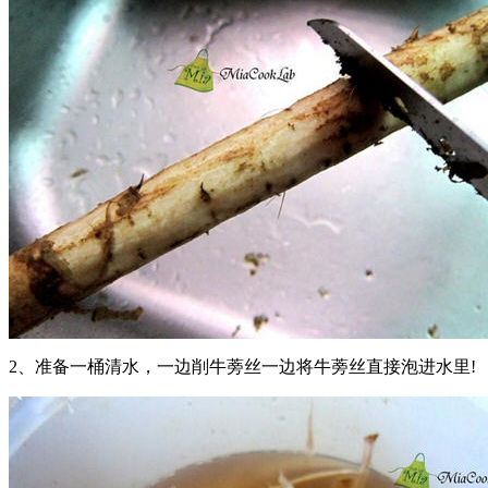
2、准备一桶清水，一边削牛蒡丝一边将牛蒡丝直接泡进水里!