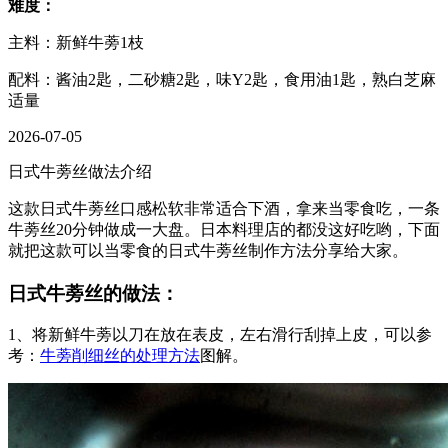
难度：
主料：新鲜牛蒡1枝
配料：酱油2匙，二砂糖2匙，味Y2匙，食用油1匙，熟白芝麻
适量
2026-07-05
日式牛蒡丝做法介绍
这款日式牛蒡丝口感松软非常适合下酒，拿来当零食吃，一条
牛蒡丝20分钟做成一大盘。日本料理店的都没这好吃哟，下面
就把这款可以当零食的日式牛蒡丝制作方法分享给大家。
日式牛蒡丝的做法：
1、将新鲜牛蒡以刀在放在表皮，左右滑行刮掉上皮，可以参
考：
牛蒡削细丝的处理方法
图解。