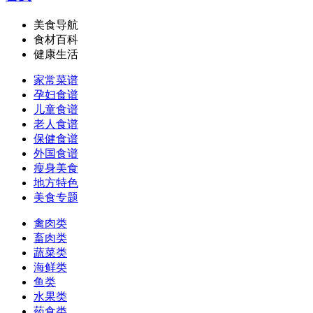
美食导航
食材百科
健康生活
家常菜谱
孕妇食谱
儿童食谱
老人食谱
保健食谱
外国食谱
瘦身美食
地方特色
美食专题
禽肉类
畜肉类
蔬菜类
海鲜类
鱼类
水果类
药食类