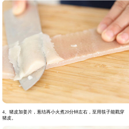
4、猪皮加姜片，葱结再小火煮20分钟左右，至用筷子能戳穿
猪皮。