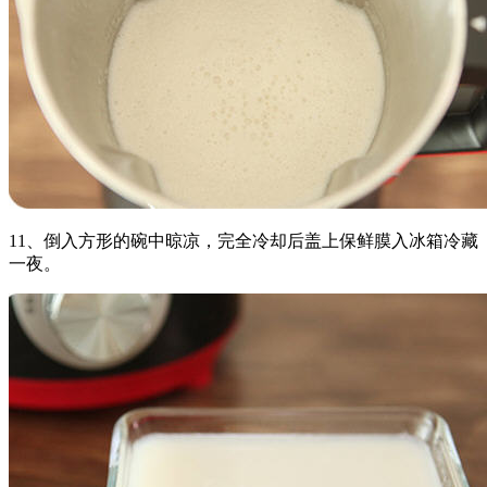
11、倒入方形的碗中晾凉，完全冷却后盖上保鲜膜入冰箱冷藏
一夜。