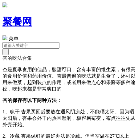
聚餐网
菜单
杏的吃法合集
杏是夏季食用的佳品，酸甜可口，含有丰富的维生素，有很高
的食用价值和药用价值。杏最普遍的吃法就是生食了，还可以
用来做菜，起到装点的作用，或者用来做点心和果酱等多种途
径，吃起来都是非常爽口的
杏的保存有以下两种方法：
1、晾干 杏果买回后要放在通风阴凉处，不能晒太阳。因为晒
太阳后，杏果会外干内热且湿润，极容易霉变，霉点往往先从
外壳开始。
2、冷藏 杏果保鲜的最好办法是冷藏。但当室温在27℃以上