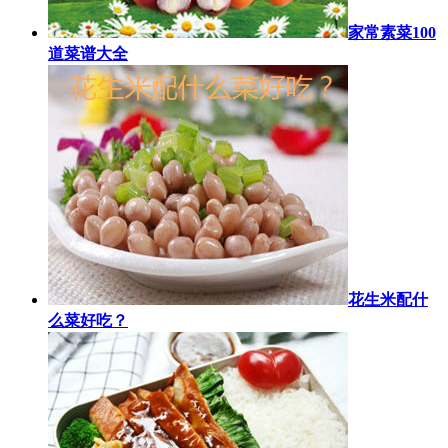
家常素菜100
道菜谱大全
花生米配什
么菜好吃？