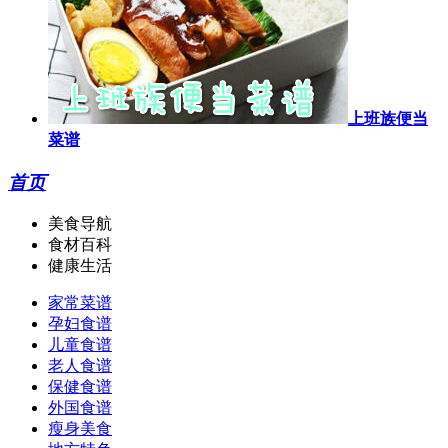
上班族便当
菜谱
首页
美食导航
食材百科
健康生活
家常菜谱
孕妇食谱
儿童食谱
老人食谱
保健食谱
外国食谱
瘦身美食