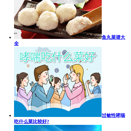
鱼丸菜谱大
全
过敏性哮喘
吃什么菜比较好?