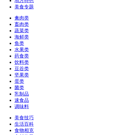
地方特色
美食专题
禽肉类
畜肉类
蔬菜类
海鲜类
鱼类
水果类
药食类
饮料类
豆谷类
坚果类
蛋类
菌类
乳制品
速食品
调味料
美食技巧
生活百科
食物相克