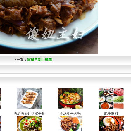
下一篇：
家庭自制山楂糕
烤炉烤金针菇肥牛卷
金汤肥牛火锅
肥牛调料