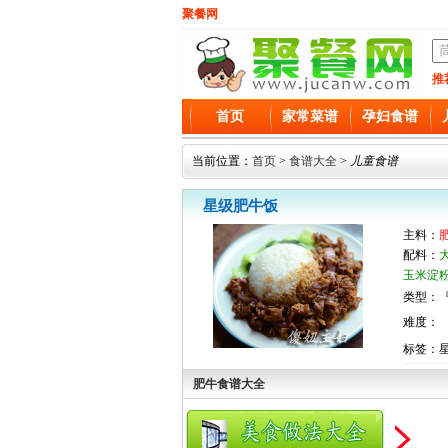
聚餐网
推
首页
家常菜谱
孕妇食谱
当前位置：
首页
>
食谱大全
>
儿童食谱
星级肥牛饭
主料：
配料：
玉米淀粉
类型：『
难度：
标签：
肥牛食谱大全