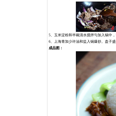
5、玉米淀粉和半碗清水搅拌匀加入锅中，
6、上海青加少许油和盐入锅爆炒。盘子
成品图：