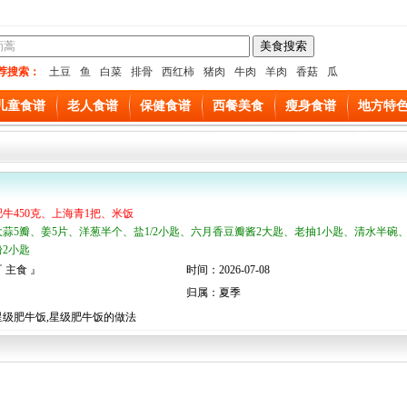
荐搜索：
土豆
鱼
白菜
排骨
西红柿
猪肉
牛肉
羊肉
香菇
瓜
儿童食谱
老人食谱
保健食谱
西餐美食
瘦身食谱
地方特
肥牛450克、上海青1把、米饭
大蒜5瓣、姜5片、洋葱半个、盐1/2小匙、六月香豆瓣酱2大匙、老抽1小匙、清水半碗
2小匙
 主食 』
时间：2026-07-08
归属：夏季
星级肥牛饭,星级肥牛饭的做法