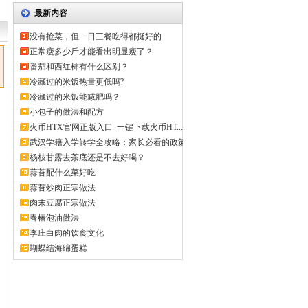
最新内容
没有抢菜，但一日三餐吃得都挺好的
正常瘦多少斤才能看出明显瘦了？
番茄和西红柿有什么区别？
冷藏过的米饭热量更低吗?
冷藏过的米饭能减肥吗？
小包子的做法和配方
火币HTX官网正版入口_一键下载火币HT...
武汉学籍入学转学全攻略：家长必看的政策
解...
杨枝甘露去茶底还是不去好喝？
蒜苔配什么菜好吃
蒜苔炒肉正宗做法
肉末豆腐正宗做法
春椿泡油做法
李庄白肉的饮食文化
蝴蝶结海绵蛋糕