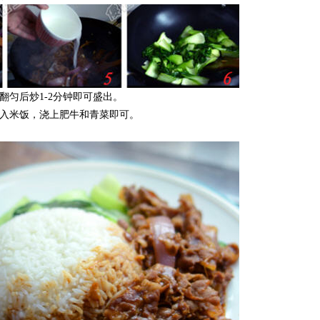
翻匀后炒1-2分钟即可盛出。
盛入米饭，浇上肥牛和青菜即可。