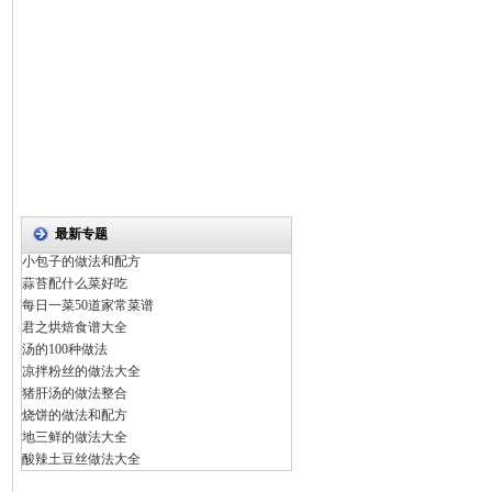
最新专题
小包子的做法和配方
蒜苔配什么菜好吃
每日一菜50道家常菜谱
君之烘焙食谱大全
汤的100种做法
凉拌粉丝的做法大全
猪肝汤的做法整合
烧饼的做法和配方
地三鲜的做法大全
酸辣土豆丝做法大全