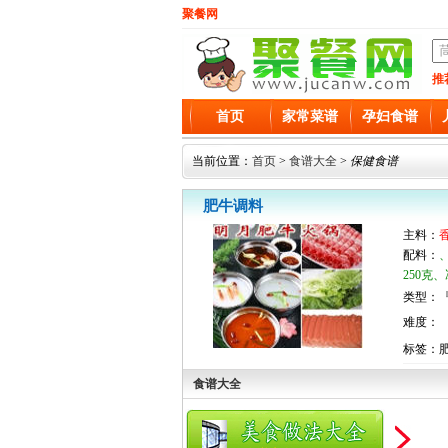
聚餐网
推
首页
家常菜谱
孕妇食谱
当前位置：
首页
>
食谱大全
>
保健食谱
肥牛调料
主料：
配料：
250克
类型：『
难度：
标签：
食谱大全