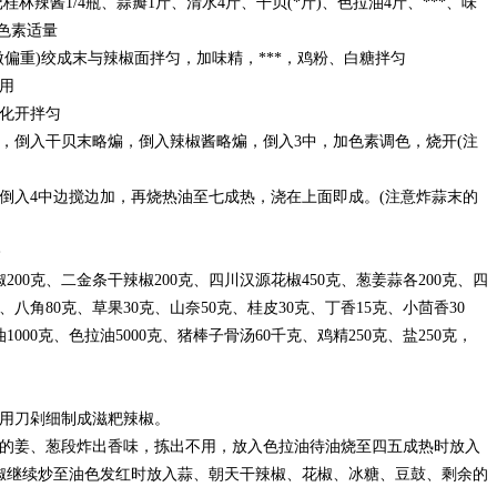
桂林辣酱1/4瓶、蒜瓣1斤、清水4斤、干贝(*斤)、色拉油4斤、***、味
色素适量
重)绞成末与辣椒面拌匀，加味精，***，鸡粉、白糖拌匀
用
化开拌匀
倒入干贝末略煸，倒入辣椒酱略煸，倒入3中，加色素调色，烧开(注
入4中边搅边加，再烧热油至七成热，浇在上面即成。(注意炸蒜末的
00克、二金条干辣椒200克、四川汉源花椒450克、葱姜蒜各200克、四
克、八角80克、草果30克、山奈50克、桂皮30克、丁香15克、小茴香30
1000克、色拉油5000克、猪棒子骨汤60千克、鸡精250克、盐250克，
用刀剁细制成滋粑辣椒。
姜、葱段炸出香味，拣出不用，放入色拉油待油烧至四五成热时放入
椒继续炒至油色发红时放入蒜、朝天干辣椒、花椒、冰糖、豆鼓、剩余的