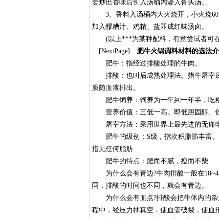
姜炒出香味后倒入汤桶内渗入骨头汤。
3、香料入汤桶内大火烧开，小火烧60
加入醪糟汁、鸡精、盐即成红味汤卤。
(以上***为某种配料，有意尝试者可
[NextPage]
肥牛火锅调料材料的选法介
肥牛：指经过排酸处理的牛肉。
排酸：也叫后成熟处理法。指牛屠宰后
质随血液排出。
肥牛饲养：饲养为一年到一年半，吃粗
营养价值：三低一高。即低胆固醇、低
屠宰方法：采用世界上最先进的无痛电
肥牛的级别：S级，指次积脂肪丰富。A
指无任何脂肪
肥牛的特点：肥而不腻，瘦而不柴
为什么会有青边?牛肉排酸一般在18~
同，排酸的时间也不同，就会有青边。
为什么会有血点?排酸会把牛体内的杂质
程中，经压力抽真空，使血管破裂，使血