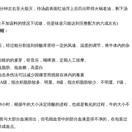
分钟左右至火熄灭，待汤卤表面红油浮上后舀出即得火锅老油，剩下汤
在不加该料的情况下试做，但是味道只能达到完整配方的六成左右)
绍：
，经过粗分割送到排酸库里经一定的风速、温度的调节，将牛体内的杂
糙的的麦芽，听音乐，喝啤酒，定期人工按摩。
脂肪、低血糖，高蛋白
击杀伤法可以减少因痛苦而残留在体内的毒素
级，指次积脂肪较多、明显。B级，指次积脂肪较少、不明显。F级，
48小时，根据牛的大小决定排酸的进程，也就是氧化的过程，牛的大小不
与大部分血液排出，但毛细血管中的部分血液是排不净的，在包装过
形成血点。