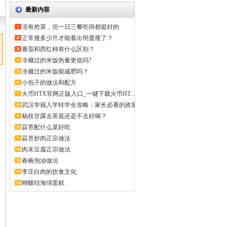
最新内容
没有抢菜，但一日三餐吃得都挺好的
正常瘦多少斤才能看出明显瘦了？
番茄和西红柿有什么区别？
冷藏过的米饭热量更低吗?
冷藏过的米饭能减肥吗？
小包子的做法和配方
火币HTX官网正版入口_一键下载火币HT...
武汉学籍入学转学全攻略：家长必看的政策
解...
杨枝甘露去茶底还是不去好喝？
蒜苔配什么菜好吃
蒜苔炒肉正宗做法
肉末豆腐正宗做法
春椿泡油做法
李庄白肉的饮食文化
蝴蝶结海绵蛋糕