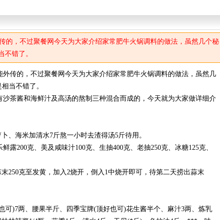
传的，不过聚餐网今天为大家介绍家常肥牛火锅调料的做法，虽然几个秘
当不错了。
外传的，不过聚餐网今天为大家介绍家常肥牛火锅调料的做法，虽然几
是相当不错了。
沙茶酱和海鲜汁及高汤的熬制三种混合而成的，今天就为大家做详细介
卜、海米加清水7斤熬一小时去渣得汤5斤待用。
露200克、美及咸味汁100克、生抽400克、老抽250克、冰糖125克、
250克至发黄，加入2烧开，倒入1中烧开即可，待第二天捞出蒜末
可)7两、腰果半斤、四季宝牌(顶好也可)花生酱半个、麻汁3两、炼乳