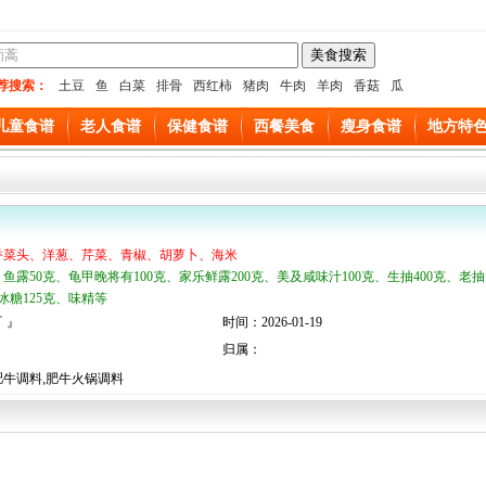
荐搜索：
土豆
鱼
白菜
排骨
西红柿
猪肉
牛肉
羊肉
香菇
瓜
儿童食谱
老人食谱
保健食谱
西餐美食
瘦身食谱
地方特
香菜头、洋葱、芹菜、青椒、胡萝卜、海米
、鱼露50克、龟甲晚将有100克、家乐鲜露200克、美及咸味汁100克、生抽400克、老抽
、冰糖125克、味精等
 』
时间：2026-01-19
归属：
肥牛调料,肥牛火锅调料