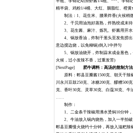
半瓶、李锦记幼滑虾酱1/4瓶、***、李锦记
精半袋、鸡粉1/4桶、大红、胭脂红、橙黄
制法：1、花生米、腰果炸香(火候稍微偏
2、干贝用油泡好蒸熟，炸熟绞成末待
3、花生酱、麻汁、炼乳、虾酱用开水
4、锅放香油，炸制干葱头至发焦捞出，
意边搅边烧，以免糊锅)倒入1中拌匀
5、锅放油烧开，炸制蒜末成金葱色，倒
火候，过小发辣不香，过重发苦)
[NextPage]
肥牛调料：高汤的熬制方法
原料：郫县豆瓣酱1500克、朝天干辣椒2
川永川豆鼓250克、冰糖200克、醪糟500
克、香叶30克、灵草30克、白蔻30克、牛油
……
制作：
1、二金条干辣椒用沸水烫焖10分钟，
2、牛油放入锅内烧热，加入一半拍破的
郫县豆瓣慢火烧约十分钟，再放入滋粑辣