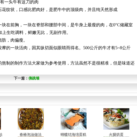
有一头牛有这刀的肉
花纹状，口感比肥肉好，是肥牛中的顶级肉，并且纯天然形成
在前胸，一块在脊部和腰部中间，是牛身上最瘦的肉，在0°C储藏室
，加上生吃调料，鲜嫩无比，无副作用。
肪，肉偏瘦。
的一块活肉，因其纵切面似眼睛而得名。500公斤的牛才有5~8公斤
。
的熬制的制作方法大家做为参考使用，方法虽然不是很精准，但是味道还
下一篇：
佛跳墙
法
春椿泡油做法
蝴蝶结海绵蛋糕
火腿烘蛋