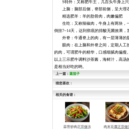
S特外：又称肥牛王，几百头牛身上只
上脑：脑部后侧，脊部前侧，呈大理石
精选肥羊：羊的肋骨肉，肉嫩偏肥
生吃：又称辣椒肉，牛身上有两块，一块
倒挂7~14天，达到彻底的排酸无菌效果
外脊：牛通脊上的肉，有一层薄薄的脂
眼肉：在上脑和外脊之间，定期人工按摩
的肉，可谓肥牛的精华，口感细腻肉偏瘦
以上三示肥牛调料沙茶酱，海鲜汁，高汤
是相当好吃的哟。
上一篇：
蒸茄子
猜您喜欢：
相关的食谱：
蒜苔炒肉正宗做法
肉末豆腐正宗做