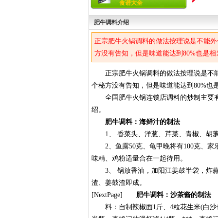
食谱大全
肥牛调料介绍
正宗肥牛火锅调料的做法按理说是不能外
方没有告知，但是味道能达到80%也是相
正宗肥牛火锅调料的做法按理说是不能
个秘方没有告知，但是味道能达到80%也
全国肥牛火锅连锁店调料的炒制主要有
绍。
肥牛调料：海鲜汁的制法
1、 香菜头、洋葱、芹菜、青椒、胡萝
2、鱼露50克、龟甲晚将有100克、家乐鲜
味精、鸡粉适量合在一起待用。
3、 锅放香油，加阳江姜鼓半袋，炸蒜末
渣、姜鼓渣即成。
[NextPage]
肥牛调料：沙茶酱的制法
料：自制辣椒面1斤、4粒花生米(白沙也