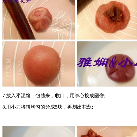
7.放入枣泥馅，包越来，收口，用掌心按成圆饼;
8.用小刀将饼均匀的分成5块，再划出花蕊;