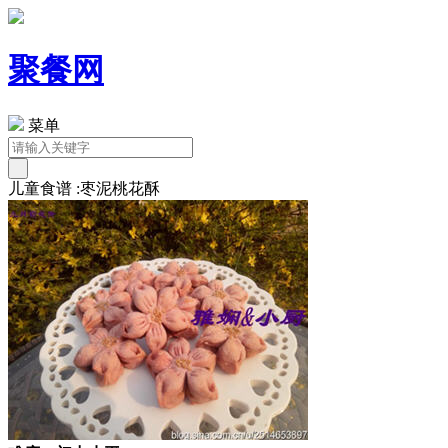
聚餐网
菜单
儿童食谱 :枣泥桃花酥