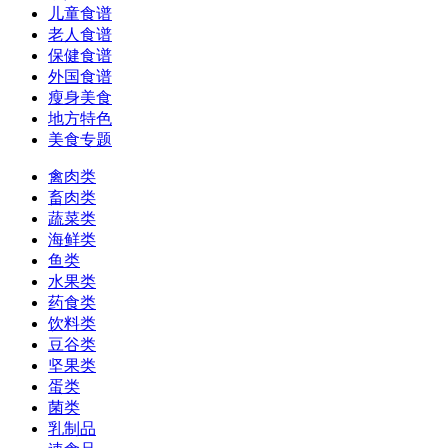
儿童食谱
老人食谱
保健食谱
外国食谱
瘦身美食
地方特色
美食专题
禽肉类
畜肉类
蔬菜类
海鲜类
鱼类
水果类
药食类
饮料类
豆谷类
坚果类
蛋类
菌类
乳制品