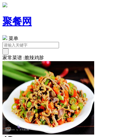
聚餐网
菜单
家常菜谱 :脆辣鸡胗