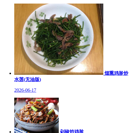
烟熏鸡胗炒
水莲(无油版)
2026-06-17
剁椒炒鸡胗