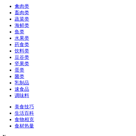
禽肉类
畜肉类
蔬菜类
海鲜类
鱼类
水果类
药食类
饮料类
豆谷类
坚果类
蛋类
菌类
乳制品
速食品
调味料
美食技巧
生活百科
食物相克
食材热量