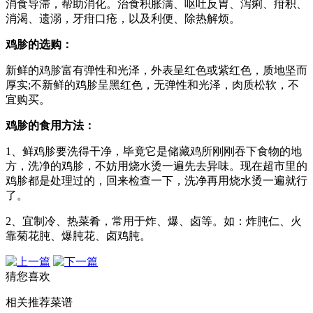
消食导滞，帮助消化。治食积胀满、呕吐反胃、泻痢、疳积、
消渴、遗溺，牙疳口疮，以及利便、除热解烦。
鸡胗的选购：
新鲜的鸡胗富有弹性和光泽，外表呈红色或紫红色，质地坚而
厚实;不新鲜的鸡胗呈黑红色，无弹性和光泽，肉质松软，不
宜购买。
鸡胗的食用方法：
1、鲜鸡胗要洗得干净，毕竟它是储藏鸡所刚刚吞下食物的地
方，洗净的鸡胗，不妨用烧水烫一遍先去异味。现在超市里的
鸡胗都是处理过的，回来检查一下，洗净再用烧水烫一遍就行
了。
2、宜制冷、热菜肴，常用于炸、爆、卤等。如：炸肫仁、火
靠菊花肫、爆肫花、卤鸡肫。
猜您喜欢
相关推荐菜谱