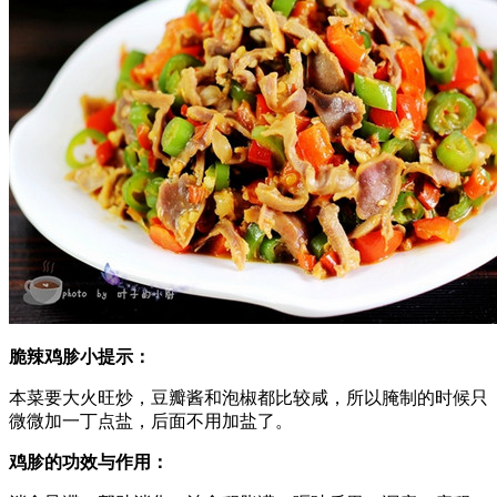
脆辣鸡胗小提示：
本菜要大火旺炒，豆瓣酱和泡椒都比较咸，所以腌制的时候只
微微加一丁点盐，后面不用加盐了。
鸡胗的功效与作用：