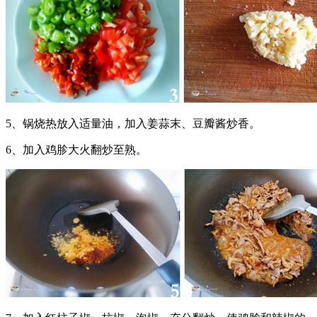
5、锅烧热放入适量油，加入姜蒜末、豆瓣酱炒香。
6、加入鸡胗大火翻炒至熟。