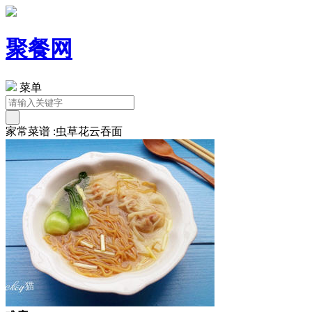
聚餐网
菜单
家常菜谱 :虫草花云吞面