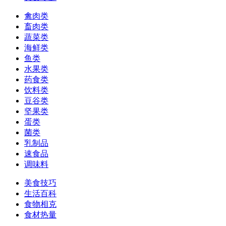
禽肉类
畜肉类
蔬菜类
海鲜类
鱼类
水果类
药食类
饮料类
豆谷类
坚果类
蛋类
菌类
乳制品
速食品
调味料
美食技巧
生活百科
食物相克
食材热量