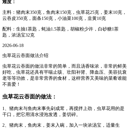
难度：
主料：猪肉末350克，鱼肉末150克，虫草花25克，姜末10克，
云吞皮350克，面条150克，小油菜100克，韭黄10克
配料：生抽1茶匙，蚝油1.5茶匙，胡椒粉少许，白砂糖1茶
匙，浓汤宝32克
2026-06-18
虫草花云吞面做法介绍
虫草花云吞面的做法非常的简单，而且汤香味浓，非常的鲜美
好吃，虫草花还具有平喘止咳、壮阳补肾、降血压、美容抗衰
老等等功效，是非常营养的食材，这样营养又美味的菜肴谁能
不喜爱！
虫草花云吞面的做法：
1、猪肉末与鱼肉末事先剁成茸，再搅拌上劲，虫草花用的是
干口，把它用清水浸泡发透，姜切碎。
2、猪肉末，鱼肉末，姜末入碗，加入一块浓汤宝，适量生