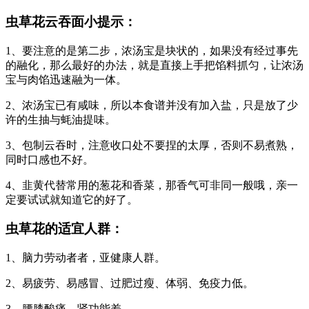
虫草花云吞面小提示：
1、要注意的是第二步，浓汤宝是块状的，如果没有经过事先
的融化，那么最好的办法，就是直接上手把馅料抓匀，让浓汤
宝与肉馅迅速融为一体。
2、浓汤宝已有咸味，所以本食谱并没有加入盐，只是放了少
许的生抽与蚝油提味。
3、包制云吞时，注意收口处不要捏的太厚，否则不易煮熟，
同时口感也不好。
4、韭黄代替常用的葱花和香菜，那香气可非同一般哦，亲一
定要试试就知道它的好了。
虫草花的适宜人群：
1、脑力劳动者者，亚健康人群。
2、易疲劳、易感冒、过肥过瘦、体弱、免疫力低。
3、腰膝酸痛、肾功能差。