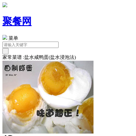
聚餐网
菜单
家常菜谱 :盐水咸鸭蛋(盐水浸泡法)