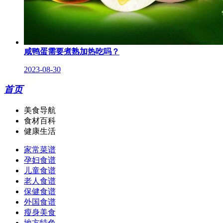
咸鸭蛋需要煮熟加热吃吗？
2023-08-30
首页
美食导航
食材百科
健康生活
家常菜谱
孕妇食谱
儿童食谱
老人食谱
保健食谱
外国食谱
瘦身美食
地方特色