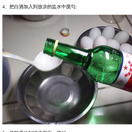
4、把白酒加入到放凉的盐水中搅匀;