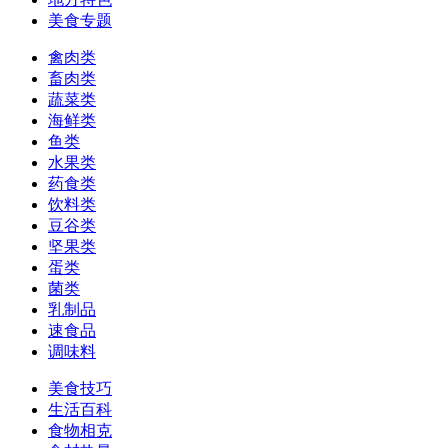
美食专题
禽肉类
畜肉类
蔬菜类
海鲜类
鱼类
水果类
药食类
饮料类
豆谷类
坚果类
蛋类
菌类
乳制品
速食品
调味料
美食技巧
生活百科
食物相克