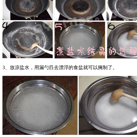
3、放凉盐水，用漏勺舀去漂浮的食盐就可以腌制了。