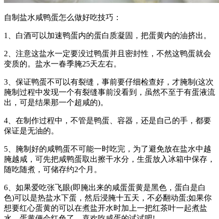
自制盐水咸鸭蛋怎么做好吃技巧：
1、白酒可以加速鸭蛋内的蛋白质凝固，把蛋黄内的油挤出。
2、注意这盐水一定要没过鸭蛋并且密封性，不然这鸭蛋就会
变质的。盐水一春季腌25天左右。
3、保证鸭蛋不可以有裂缝，事前要仔细检查好，才腌制(这次
腌制过程中发现一个有裂缝事前没看到，虽然不至于有蛋液流
出，可是结果那一个超咸的)。
4、在制作过程中，不管是鸭蛋、容器，还是自己的手，都要
保证是无油的。
5、腌制好的咸鸭蛋不可能一时吃完，为了避免放在盐水中越
腌越咸，可先把咸鸭蛋取出擦干水分，生蛋放入冰箱中保存，
随吃随煮，可储存约2个月。
6、如果爱吃张飞眼(即腌出来的咸蛋蛋黄是黑色，蛋白是白
色)可以是热盐水下蛋，然后浸腌十五天，不必翻动蛋;如果你
想要红心蛋黄的可以在煮盐开水时加上一把红茶叶一起煮盐
水，蛋黄便会红色了，喜欢吃咸蛋的试试吧!