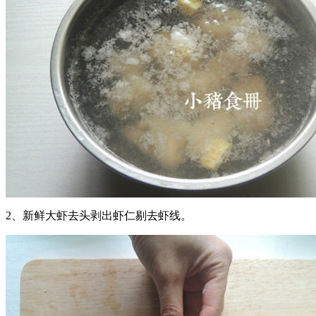
2、新鲜大虾去头剥出虾仁剔去虾线。