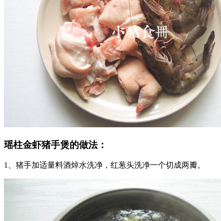
瑶柱金虾猪手煲的做法：
1、猪手加适量料酒焯水洗净，红葱头洗净一个切成两瓣。