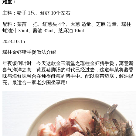
难度：
主料：猪手 1只、鲜虾 10个左右
配料：菜苗 一把、红葱头 4个、大葱 适量、芝麻 适量、瑶柱
蚝油汁 35ml、酱油 35ml、芝麻油 10ml
2023-10-15
瑶柱金虾猪手煲做法介绍
年夜饭倒计时，今天这款金玉满堂之瑶柱金虾猪手煲，寓意新
喜气洋洋之意，黄豆猪脚汤的时代已经过去，这道年菜将酱香
味与海鲜味融合在炖得酥糯的猪手中。配以菜苗垫底，解油提
亮。最适合一家老少围坐享用!