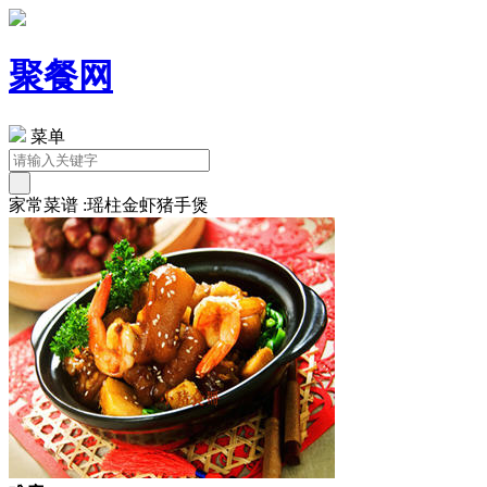
聚餐网
菜单
家常菜谱 :瑶柱金虾猪手煲