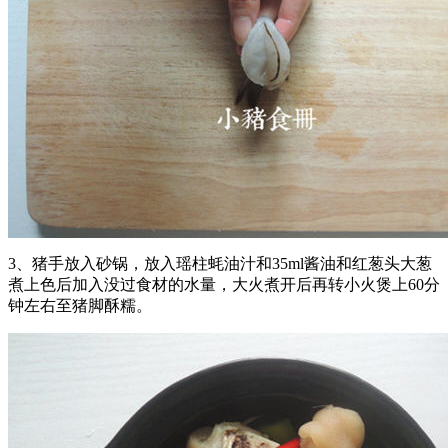
3、猪手放入砂锅，放入瑶柱蚝油汁和35ml酱油和红葱头大葱
煮上色后加入没过食材的水量，大火煮开后再转小火煲上60分
钟左右至猪脚酥糯。