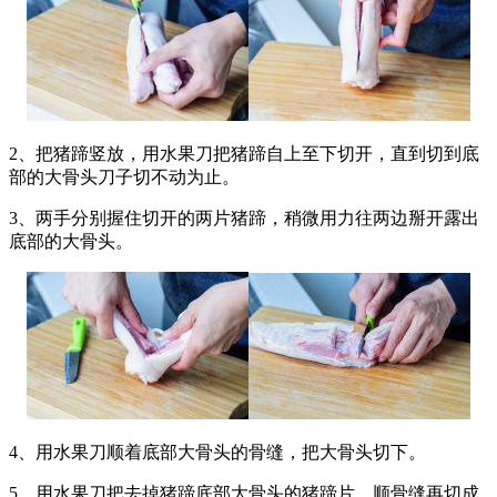
2、把猪蹄竖放，用水果刀把猪蹄自上至下切开，直到切到底
部的大骨头刀子切不动为止。
3、两手分别握住切开的两片猪蹄，稍微用力往两边掰开露出
底部的大骨头。
4、用水果刀顺着底部大骨头的骨缝，把大骨头切下。
5、用水果刀把去掉猪蹄底部大骨头的猪蹄片，顺骨缝再切成