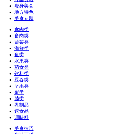
瘦身美食
地方特色
美食专题
禽肉类
畜肉类
蔬菜类
海鲜类
鱼类
水果类
药食类
饮料类
豆谷类
坚果类
蛋类
菌类
乳制品
速食品
调味料
美食技巧