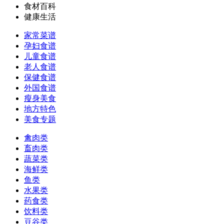
食材百科
健康生活
家常菜谱
孕妇食谱
儿童食谱
老人食谱
保健食谱
外国食谱
瘦身美食
地方特色
美食专题
禽肉类
畜肉类
蔬菜类
海鲜类
鱼类
水果类
药食类
饮料类
豆谷类