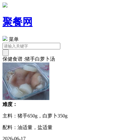
聚餐网
菜单
保健食谱 :猪手白萝卜汤
难度：
主料：猪手650g，白萝卜350g
配料：油适量，盐适量
2026-06-17