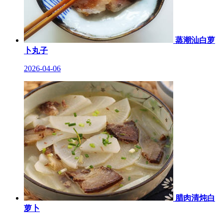
蒸潮汕白萝
卜丸子
2026-04-06
腊肉清炖白
萝卜