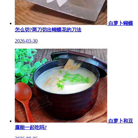
白萝卜蝴蝶
怎么切?两刀切出蝴蝶花的刀法
2026-03-30
白萝卜和豆
腐能一起吃吗?