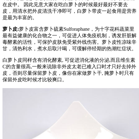
在皮中。 因此见意大家在吃白萝卜的时候最好最好不要去
皮，用清水把外皮清洗干净即可，白萝卜带皮一起食用是营养
是最为丰富的。
萝卜皮:
萝卜皮富含萝卜硫素Sulforaphane，为十字花科蔬菜里
最有益健康的化合物之一，可促进人体免疫机制，诱发肝脏解
毒酵素的活性，可保护皮肤免受紫外线伤害。萝卜皮性凉味辛
甘，清热利水，煮水后取汁喝，可缓解停经期的热潮红症状。
白萝卜皮同样含有消化酵素, 可促进消化液的分泌,而且维生素
C的含量很高,一般来说除非外皮太老已难入口时才只好去掉外
皮，否则尽量保留萝卜皮，像你在家做萝卜干, 腌萝卜时只有
保留外皮吃时候才比较爽口。