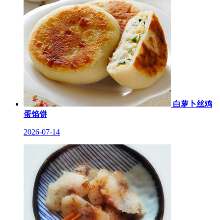
白萝卜丝鸡
蛋馅饼
2026-07-14