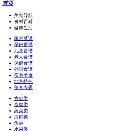
首页
美食导航
食材百科
健康生活
家常菜谱
孕妇食谱
儿童食谱
老人食谱
保健食谱
外国食谱
瘦身美食
地方特色
美食专题
禽肉类
畜肉类
蔬菜类
海鲜类
鱼类
水果类