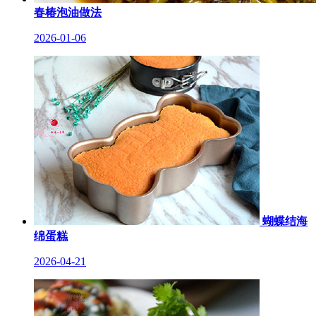
春椿泡油做法
2026-01-06
蝴蝶结海
绵蛋糕
2026-04-21