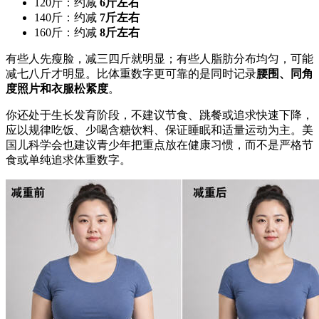
120斤：约减
6斤左右
140斤：约减
7斤左右
160斤：约减
8斤左右
有些人先瘦脸，减三四斤就明显；有些人脂肪分布均匀，可能
减七八斤才明显。比体重数字更可靠的是同时记录
腰围、同角
度照片和衣服松紧度
。
你还处于生长发育阶段，不建议节食、跳餐或追求快速下降，
应以规律吃饭、少喝含糖饮料、保证睡眠和适量运动为主。美
国儿科学会也建议青少年把重点放在健康习惯，而不是严格节
食或单纯追求体重数字。