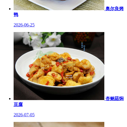
奥尔良烤
鸭
2026-06-25
杏鲍菇焖
豆腐
2026-07-05