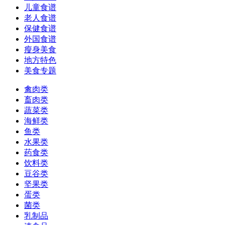
儿童食谱
老人食谱
保健食谱
外国食谱
瘦身美食
地方特色
美食专题
禽肉类
畜肉类
蔬菜类
海鲜类
鱼类
水果类
药食类
饮料类
豆谷类
坚果类
蛋类
菌类
乳制品