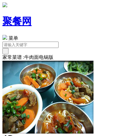
聚餐网
菜单
家常菜谱 :牛肉面电锅版