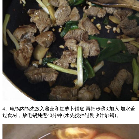
4、电锅内锅先放入蕃茄和红萝卜铺底 再把步骤3.加入 加水盖
过食材，放电锅炖煮40分钟 (水先搅拌过刚收汁炒锅)。