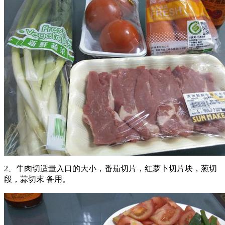
2、牛肉切适量入口的大小，番茄切片，红萝卜切片块，葱切
段，蒜切末 备用。