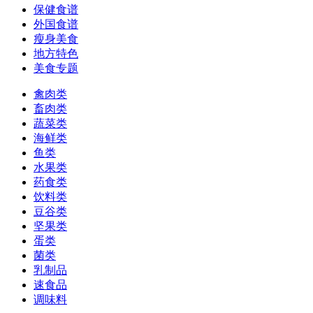
保健食谱
外国食谱
瘦身美食
地方特色
美食专题
禽肉类
畜肉类
蔬菜类
海鲜类
鱼类
水果类
药食类
饮料类
豆谷类
坚果类
蛋类
菌类
乳制品
速食品
调味料