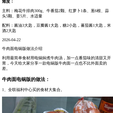
难度：
主料：梅花牛排肉300g、牛番茄2颗、红萝卜1条、葱6根、蒜
头5颗、姜5片、水适量
配料：酱油3大匙，豆瓣酱1大匙，糖2小匙，蕃茄酱1大匙，米
酒2大匙
2026-04-22
牛肉面电锅版做法介绍
利用最简单食材用电锅焖煮牛肉汤，加一点番茄味的清甜又开
胃，今天给大家分享一款电锅版牛肉面一点也不比外面卖的
差。
牛肉面电锅版的做法：
1、全联福利中心买的食材大集合。