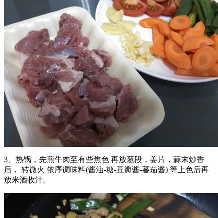
3、热锅，先煎牛肉至有些焦色 再放葱段，姜片，蒜末炒香
后， 转微火 依序调味料(酱油-糖-豆瓣酱-蕃茄酱) 等上色后再
放米酒收汁。