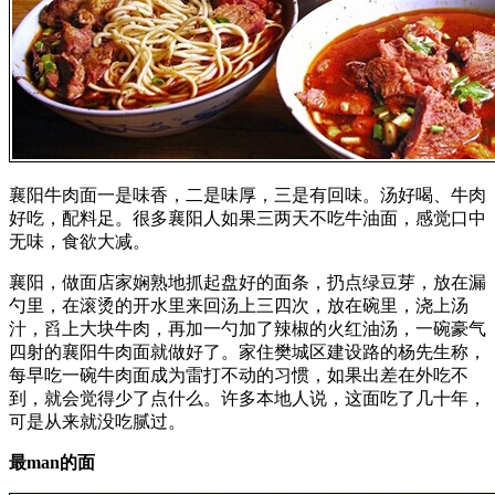
襄阳牛肉面一是味香，二是味厚，三是有回味。汤好喝、牛肉
好吃，配料足。很多襄阳人如果三两天不吃牛油面，感觉口中
无味，食欲大减。
襄阳，做面店家娴熟地抓起盘好的面条，扔点绿豆芽，放在漏
勺里，在滚烫的开水里来回汤上三四次，放在碗里，浇上汤
汁，舀上大块牛肉，再加一勺加了辣椒的火红油汤，一碗豪气
四射的襄阳牛肉面就做好了。家住樊城区建设路的杨先生称，
每早吃一碗牛肉面成为雷打不动的习惯，如果出差在外吃不
到，就会觉得少了点什么。许多本地人说，这面吃了几十年，
可是从来就没吃腻过。
最man的面