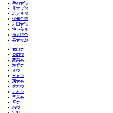
孕妇食谱
儿童食谱
老人食谱
保健食谱
外国食谱
瘦身美食
地方特色
美食专题
禽肉类
畜肉类
蔬菜类
海鲜类
鱼类
水果类
药食类
饮料类
豆谷类
坚果类
蛋类
菌类
乳制品