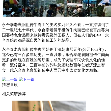
永合泰老襄阳祖传牛肉面的美名实乃经久不衰，一直持续到了
二十世纪七十年代，永合泰老襄阳祖传牛肉面已经被百姓尊为
国宴特色食品用来款待贵宾及外国客人。但在人们的心中，永
合泰始终都是源自民间祖传工艺的结晶。
永合泰老襄阳祖传牛肉面始创于清朝康熙元年(公元1662年)，
迄今已有三百多年历史。一直以来，永合泰老襄阳祖传牛肉面
更多的出现在百姓的餐厅里，成为了调理平民饮食文化的佳
肴，流传至今。三百年前的韵味悠远映数百年仁者沉淀之智
食，此永合泰老襄阳祖传牛肉面乃中华饮食文化之精髓。
猜您喜欢
相关菜谱推荐