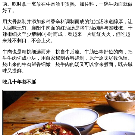
两。吃时拿一窝放在牛肉汤里烫熟、加佐料，一碗牛肉面就做
好了。
用大骨熬制并添加多种香辛料调制而成的红油汤味道醇厚，让
人回味无穷。襄阳牛肉面的红油汤是将牛油剁碎与酱辣椒、干
辣椒细火至少煨制6小时而成，看起来一片红红火火，但吃起
来辣不刺口，不会上火。
牛肉也是精挑细选而来，挑自牛后座、牛肋巴等部位的肉，把
生牛肉切成小块，用自家秘制香料烧制，原汁原味尽数保留。
烧出来的牛肉鲜香细嫩，烧牛肉的汤又可以拿来煮面，既去碱
味又提鲜。
吃几十年都不腻