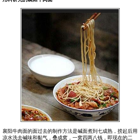
襄阳牛肉面的面过去的制作方法是碱面煮到七成熟，捞起后用
凉水洗去碱味和黏气，叠成窝，一窝四两八钱，即现在的二