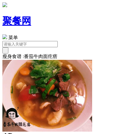
聚餐网
菜单
瘦身食谱 :番茄牛肉面疙瘩