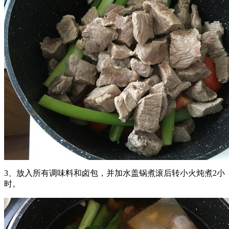
3、放入所有调味料和卤包，并加水盖锅煮滚后转小火炖煮2小
时。