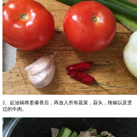
2、起油锅将姜爆香后，再放入所有蔬菜，蒜头，辣椒以及烫
过的牛肉。