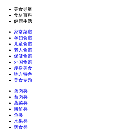
美食导航
食材百科
健康生活
家常菜谱
孕妇食谱
儿童食谱
老人食谱
保健食谱
外国食谱
瘦身美食
地方特色
美食专题
禽肉类
畜肉类
蔬菜类
海鲜类
鱼类
水果类
药食类