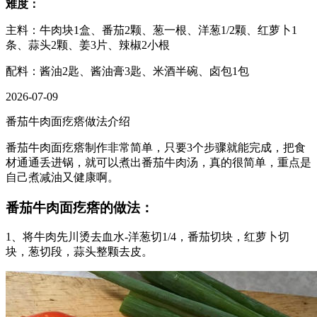
难度：
主料：牛肉块1盒、番茄2颗、葱一根、洋葱1/2颗、红萝卜1
条、蒜头2颗、姜3片、辣椒2小根
配料：酱油2匙、酱油膏3匙、米酒半碗、卤包1包
2026-07-09
番茄牛肉面疙瘩做法介绍
番茄牛肉面疙瘩制作非常简单，只要3个步骤就能完成，把食
材通通丢进锅，就可以煮出番茄牛肉汤，真的很简单，重点是
自己煮减油又健康啊。
番茄牛肉面疙瘩的做法：
1、将牛肉先川烫去血水-洋葱切1/4，番茄切块，红萝卜切
块，葱切段，蒜头整颗去皮。