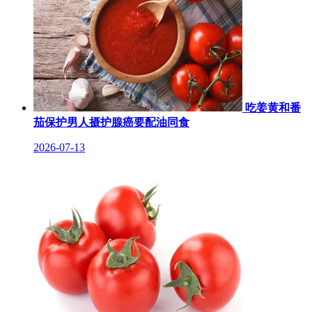
吃姜黄和番
茄保护男人摄护腺癌要配油同食
2026-07-13