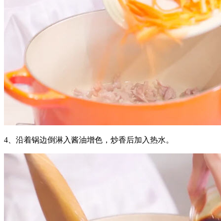
4、沿着锅边倒淋入酱油增色，炒香后加入热水。