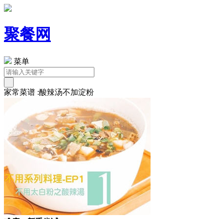
聚餐网
菜单
家常菜谱 :酸辣汤不加淀粉