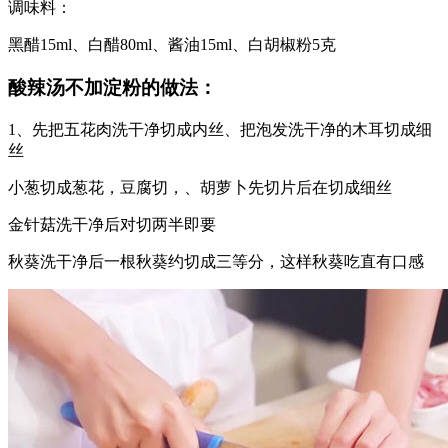
调味料：
黑醋15ml、白醋80ml、酱油15ml、白胡椒粉5克
酸辣汤不加淀粉的做法：
1、先把五花肉洗干净切成内丝、把泡发洗干净的木耳切成细
丝
小葱切成葱花，豆腐切，、胡萝卜先切片后在切成细丝
金针菇洗干净后对切两半即要
秋葵洗干净后一根秋葵约切成三等分，这样秋葵吃直有口感