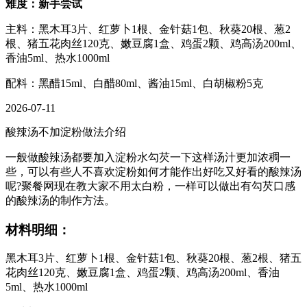
难度：新手尝试
主料：黑木耳3片、红萝卜1根、金针菇1包、秋葵20根、葱2
根、猪五花肉丝120克、嫩豆腐1盒、鸡蛋2颗、鸡高汤200ml、
香油5ml、热水1000ml
配料：黑醋15ml、白醋80ml、酱油15ml、白胡椒粉5克
2026-07-11
酸辣汤不加淀粉做法介绍
一般做酸辣汤都要加入淀粉水勾芡一下这样汤汁更加浓稠一
些，可以有些人不喜欢淀粉如何才能作出好吃又好看的酸辣汤
呢?聚餐网现在教大家不用太白粉，一样可以做出有勾芡口感
的酸辣汤的制作方法。
材料明细：
黑木耳3片、红萝卜1根、金针菇1包、秋葵20根、葱2根、猪五
花肉丝120克、嫩豆腐1盒、鸡蛋2颗、鸡高汤200ml、香油
5ml、热水1000ml