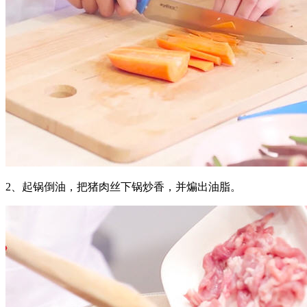
2、起锅倒油，把猪肉丝下锅炒香，并煸出油脂。