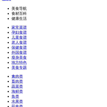
美食导航
食材百科
健康生活
家常菜谱
孕妇食谱
儿童食谱
老人食谱
保健食谱
外国食谱
瘦身美食
地方特色
美食专题
禽肉类
畜肉类
蔬菜类
海鲜类
鱼类
水果类
药食类